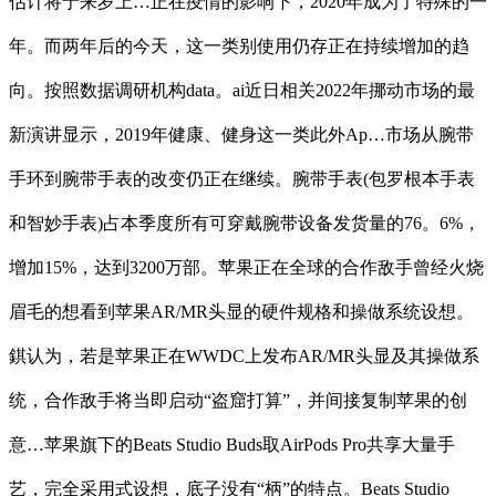
估计将于来岁上…正在疫情的影响下，2020年成为了特殊的一
年。而两年后的今天，这一类别使用仍存正在持续增加的趋
向。按照数据调研机构data。ai近日相关2022年挪动市场的最
新演讲显示，2019年健康、健身这一类此外Ap…市场从腕带
手环到腕带手表的改变仍正在继续。腕带手表(包罗根本手表
和智妙手表)占本季度所有可穿戴腕带设备发货量的76。6%，
增加15%，达到3200万部。苹果正在全球的合作敌手曾经火烧
眉毛的想看到苹果AR/MR头显的硬件规格和操做系统设想。
錤认为，若是苹果正在WWDC上发布AR/MR头显及其操做系
统，合作敌手将当即启动“盗窟打算”，并间接复制苹果的创
意…苹果旗下的Beats Studio Buds取AirPods Pro共享大量手
艺，完全采用式设想，底子没有“柄”的特点。Beats Studio