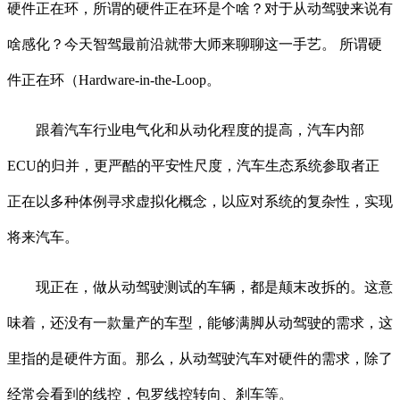
硬件正在环，所谓的硬件正在环是个啥？对于从动驾驶来说有
啥感化？今天智驾最前沿就带大师来聊聊这一手艺。 所谓硬
件正在环（Hardware-in-the-Loop。
跟着汽车行业电气化和从动化程度的提高，汽车内部
ECU的归并，更严酷的平安性尺度，汽车生态系统参取者正
正在以多种体例寻求虚拟化概念，以应对系统的复杂性，实现
将来汽车。
现正在，做从动驾驶测试的车辆，都是颠末改拆的。这意
味着，还没有一款量产的车型，能够满脚从动驾驶的需求，这
里指的是硬件方面。那么，从动驾驶汽车对硬件的需求，除了
经常会看到的线控，包罗线控转向、刹车等。