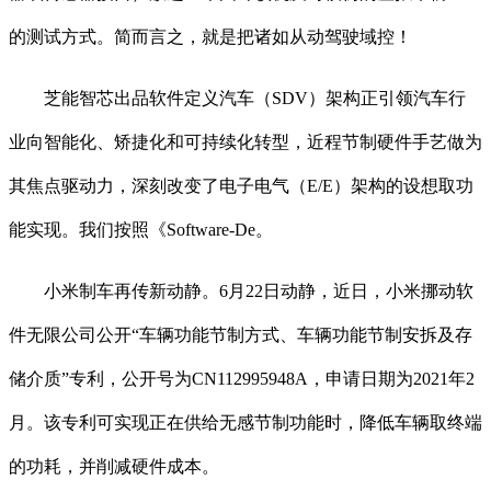
的测试方式。简而言之，就是把诸如从动驾驶域控！
芝能智芯出品软件定义汽车（SDV）架构正引领汽车行
业向智能化、矫捷化和可持续化转型，近程节制硬件手艺做为
其焦点驱动力，深刻改变了电子电气（E/E）架构的设想取功
能实现。我们按照《Software-De。
小米制车再传新动静。6月22日动静，近日，小米挪动软
件无限公司公开“车辆功能节制方式、车辆功能节制安拆及存
储介质”专利，公开号为CN112995948A，申请日期为2021年2
月。该专利可实现正在供给无感节制功能时，降低车辆取终端
的功耗，并削减硬件成本。