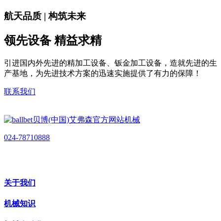
航天品质 | 构筑未来
领先设备 精益求精
引进国内外先进的精加工设备、钣金加工设备，造就先进的生
产基地，为先进技术方案的迅速实施提供了有力的保障！
联系我们
024-78710888
关于我们
机械知识