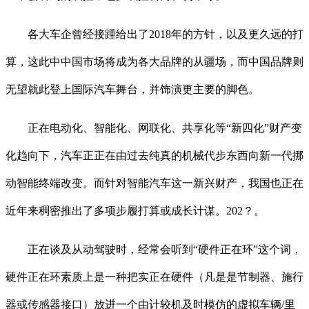
各大车企曾经接踵给出了2018年的方针，以及更久远的打
算，这此中中国市场将成为各大品牌的从疆场，而中国品牌则
无望就此登上国际汽车舞台，并饰演更主要的脚色。
正在电动化、智能化、网联化、共享化等“新四化”财产变
化趋向下，汽车正正在由过去纯真的机械代步东西向新一代挪
动智能终端改变。而针对智能汽车这一新兴财产，我国也正在
近年来稠密推出了多项步履打算或成长计谋。202？。
正在谈及从动驾驶时，经常会听到“硬件正在环”这个词，
硬件正在环素质上是一种把实正在硬件（凡是是节制器、施行
器或传感器接口）放进一个由计较机及时模仿的虚拟车辆/里