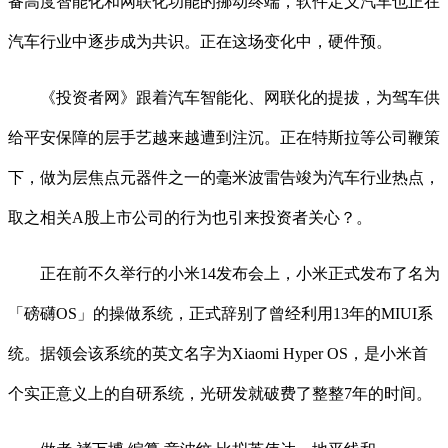
备高度智能化和网联化功能的挪动终端，软件定义汽车也正在
汽车行业中逐步成为共识。正在这场变化中，硬件预。
《投资者网》跟着汽车智能化、网联化的提拔，为驾车供
给平安保障的层手艺越来越遭到注沉。正在特斯拉等公司鞭策
下，做为层焦点元器件之一的毫米波雷告竣为汽车行业热点，
取之相关A股上市公司的行为也引来投资者关心？。
正在前不久举行的小米14发布会上，小米正式发布了名为
「磅礴OS」的操做系统，正式辞别了曾经利用13年的MIUI系
统。据领会该系统的英文名字为Xiaomi Hyper OS，是小米首
个实正意义上的自研系统，光研发就破费了整整7年的时间。