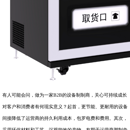
有人可能会问，做为一家B2B的设备制制商，关心可持续成长
对客户和消费者有何现实意义？起首，更节能、更耐用的设备
间接降低了运营商的持久利用成本，包罗电费和费用。其次，
采用环保材料和工艺、沉视能效的产物，有帮于运营商塑制负