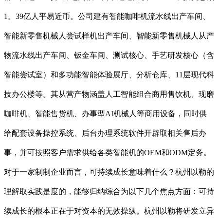
1。39亿人平易近币。公司建有智能咖啡机流水线出产车间、
智能新零售机械人尝试样机出产车间、智能新零售机械人从产
物流水线出产车间、钣金车间、测试核心、手艺研发核心（含
智能尝试室）和多功能智能体验展厅、分析仓库、11层现代科
技办公楼等。其从营产物涵盖人工智能组合商用售饮机、现磨
咖啡机、智能售货机、办事型AI机械人等商用设备，同时供
给配套设备操控系统、后台办理系统软件开辟取相关售后办
事，并可按照客户需求供给各类智能机的OEM和ODM定务。
对于一家制制企业而言，可持续成长意味着什么？杭州以勒的
理解取实践是度的，能够归纳综合为以下几个焦点方面：可持
续成长的根本正在于对资本的无效操纵。杭州以勒将研发立异