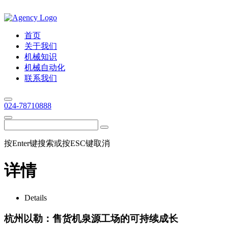
首页
关于我们
机械知识
机械自动化
联系我们
024-78710888
按Enter键搜索或按ESC键取消
详情
Details
杭州以勒：售货机泉源工场的可持续成长