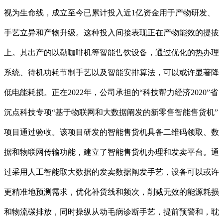
视为生命线，成立至今已累计投入近1亿资金用于产物研发、
手艺立异和产物升级。这种投入间接表现正在产物能效的提拔
上。其出产的以勒咖啡机等智能售饮设备，通过优化的热办理
系统、待机功耗节制手艺以及智能安排算法，可以或许显著降
低电能耗损。正在2022年，公司承担的“科技帮力经济2020”省
沉点科技专项“基于物联网和大数据阐发的新零售智能售货机”
项目通过验收。该项目研发的智能售货机具备二维码领取、数
据和物联网传输功能，建立了智能售货机办理和发卖平台。通
过采用人工智能取大数据的发卖数据阐发手艺，设备可以或许
更精准地预测需求，优化补货线和频次，削减无效的能源耗损
和物流碳排放，同时操纵从动毛病诊断手艺，提前预警和，耽