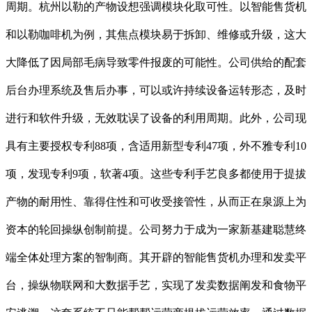
周期。杭州以勒的产物设想强调模块化取可性。以智能售货机
和以勒咖啡机为例，其焦点模块易于拆卸、维修或升级，这大
大降低了因局部毛病导致零件报废的可能性。公司供给的配套
后台办理系统及售后办事，可以或许持续设备运转形态，及时
进行和软件升级，无效耽误了设备的利用周期。此外，公司现
具有主要授权专利88项，含适用新型专利47项，外不雅专利10
项，发现专利9项，软著4项。这些专利手艺良多都使用于提拔
产物的耐用性、靠得住性和可收受接管性，从而正在泉源上为
资本的轮回操纵创制前提。公司努力于成为一家新基建聪慧终
端全体处理方案的智制商。其开辟的智能售货机办理和发卖平
台，操纵物联网和大数据手艺，实现了发卖数据阐发和食物平