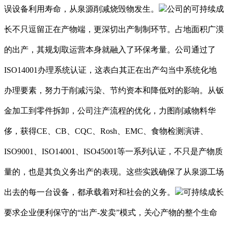
误设备利用寿命，从泉源削减烧毁物发生。
公司的可持续成
长不只逗留正在产物端，更深切出产制制环节。占地面积广漠
的出产，其规划取运营本身就融入了环保考量。公司通过了
ISO14001办理系统认证，这表白其正在出产勾当中系统化地
办理要素，努力于削减污染、节约资本和降低对的影响。从钣
金加工到零件拆卸，公司注产流程的优化，力图削减物料华
侈，获得CE、CB、CQC、Rosh、EMC、食物检测演讲、
ISO9001、ISO14001、ISO45001等一系列认证，不只是产物质
量的，也是其负义务出产的表现。这些实践确保了从泉源工场
出去的每一台设备，都承载着对和社会的义务。
可持续成长
要求企业便利保守的“出产-发卖”模式，关心产物的整个生命