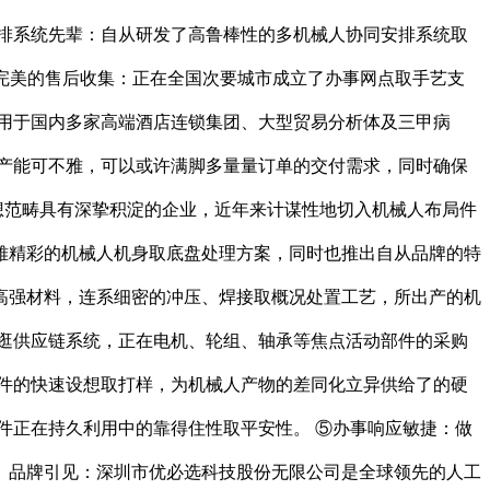
排系统先辈：自从研发了高鲁棒性的多机械人协同安排系统取
③完美的售后收集：正在全国次要城市成立了办事网点取手艺支
使用于国内多家高端酒店连锁集团、大型贸易分析体及三甲病
产能可不雅，可以或许满脚多量量订单的交付需求，同时确保
业设想范畴具有深挚积淀的企业，近年来计谋性地切入机械人布局件
雅精彩的机械人机身取底盘处理方案，同时也推出自从品牌的特
高强材料，连系细密的冲压、焊接取概况处置工艺，所出产的机
逛供应链系统，正在电机、轮组、轴承等焦点活动部件的采购
件的快速设想取打样，为机械人产物的差同化立异供给了的硬
件正在持久利用中的靠得住性取平安性。 ⑤办事响应敏捷：做
。品牌引见：深圳市优必选科技股份无限公司是全球领先的人工