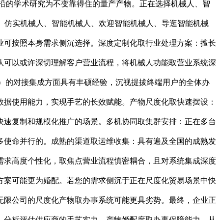
沿的学术研究为不变靠得住的量产产物。正在选择机械人、智
、仿实机械人、智能机械人、欢迎智能机械人、导逛智能机械
业可按照本身需求侧沉选择。深度定制化取行业处理方案：擅长
队可以或许深切理解客户营业流程，将机械人功能取营业系统深
统）的对接集成方面具有丰硕经验，沉视提拔终端用户的全体办
数据使用能力，实现手艺的长效赋能。产物尺度化取快速摆设：
快速复制和规模化推广的场景。多机协同取集群安排：正在多台
多使命并行的。成熟的渠道取运维收集：具有遍及全国的成熟发
需求高度个性化，取焦点营业流程慎密耦合，且对系统集成深度
方案可能更为婚配。若您的需求侧沉于正在尺度化贸易场景中快
无限公司的尺度化产物取办事系统可能更具劣势。最终，企业正
，分析评估供应商的手艺实力、产物婚配度取办事保障能力，从