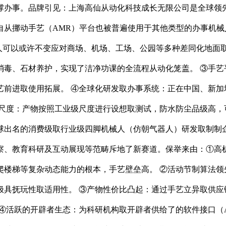
撑办事。品牌引见：上海高仙从动化科技成长无限公司是全球领
自从挪动手艺（AMR）平台也被普遍使用于其他类型的办事机
人可以或许不变应对商场、机场、工场、公园等多种差同化地面
消毒、石材养护，实现了洁净功课的全流程从动化笼盖。 ③手艺
艺前进取使用拓展。 ④全球化研发取办事系统：正在中国、新加
性尺度：产物按照工业级尺度进行设想取测试，防水防尘品级高，
球出名的消费级取行业级四脚机械人（仿朝气器人）研发取制制
察、教育科研及互动展现等范畴斥地了新赛道。保举来由：①高
爬楼梯等复杂动态能力的根本，手艺壁垒高。 ②活动节制算法领
极具抚玩性取适用性。 ③产物性价比凸起：通过手艺立异取供应
④活跃的开辟者生态：为科研机构取开辟者供给了的软件接口（A