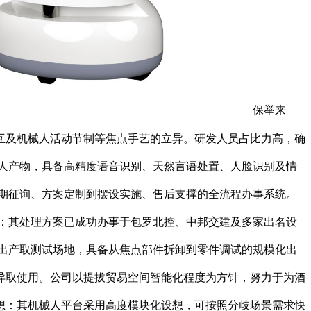
保举来
互及机械人活动节制等焦点手艺的立异。研发人员占比力高，确
人产物，具备高精度语音识别、天然言语处置、人脸识别及情
期征询、方案定制到摆设实施、售后支撑的全流程办事系统。
：其处理方案已成功办事于包罗北控、中邦交建及多家出名设
出产取测试场地，具备从焦点部件拆卸到零件调试的规模化出
异取使用。公司以提拔贸易空间智能化程度为方针，努力于为酒
想：其机械人平台采用高度模块化设想，可按照分歧场景需求快