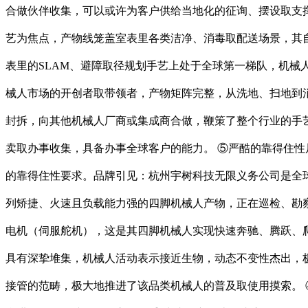
合做伙伴收集，可以或许为客户供给当地化的征询、摆设取支
艺为焦点，产物线笼盖室表里各类洁净、消毒取配送场景，其
表里的SLAM、避障取径规划手艺上处于全球第一梯队，机械
械人市场的开创者取带领者，产物矩阵完整，从洗地、扫地到
封拆，向其他机械人厂商或集成商合做，鞭策了整个行业的手
卖取办事收集，具备办事全球客户的能力。 ⑤严酷的靠得住
的靠得住性要求。品牌引见：杭州宇树科技无限义务公司是全
列矫捷、火速且负载能力强的四脚机械人产物，正在巡检、勘
电机（伺服舵机），这是其四脚机械人实现快速奔驰、腾跃、
具有深挚堆集，机械人活动表示接近生物，动态不变性杰出，
接管的范畴，极大地推进了该品类机械人的普及取使用摸索。 