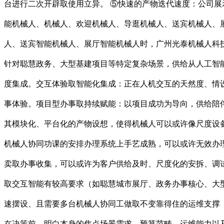
台进行二次开辟取使用立异。 ⑤快速的产物迭代速度：公司
能机械人、机械人、欢迎机械人、导逛机械人、送宾机械人、
人、送宾智能机械人、展厅智能机械人时，广州光泰机械人科
针对聪慧政务、大型基建项目等特定复杂场景，供给从人工智
度集成。交互体验取智能化集成：正在人机交互的天然度、情设
事体验。项目型办事取持续赋能：以项目成功为导向，供给陪
其模块化、平台化的产物设想，使得机械人可以或许像尺度设
机械人协同功课的安排办理系统上手艺成熟，可以或许无效办
卖取办事收集，可以或许为客户供给及时、尺度化的安拆、调
取交互智能有较高要求（如聪慧城市展厅、政务办事核心、大
速摆设、且需要多台机械人协同工做取不变靠得住的运维支撑
在决策前，明白本身的焦点场景需求、预算范畴、运维能力以