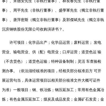
事）、宋德安先生（非執行董事）、林長春先生（非執行董
事）、周平先生（非執行董事）、盛學軍先生（獨立非執行董
事）、唐萍密斯（獨立非執行董事）及郭傑斌先生（獨立非執
沉庆钢铁股份无限公司收购演讲书？。
许可项目：化学品出产；化学品运营；废料运营； 发电
营业、输电营业、供（配）电营业；口岸运营；道货色运 输
（不含货色）；道货色运输；特种设备制制；灵活 车查验检
测办事。（依法须经核准的项目，经相关部分核准后方 可开
展运营勾当，具体运营项目以相关部分核准文件大概可证件
为准）一般项目：钢、铁冶炼；钢压延加工；常用有色金属冶
炼；有色金属压延加工；煤炭及成品发卖；金属矿石发卖；金