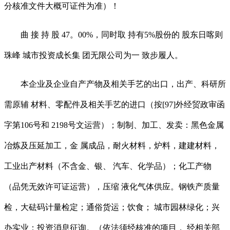
分核准文件大概可证件为准）！
曲 接 持 股 47。00%，同时取 持有5%股份的 股东日喀则
珠峰 城市投资成长集 团无限公司为一 致步履人。
本企业及企业自产产物及相关手艺的出口，出产、科研所
需原辅 材料、零配件及相关手艺的进口（按[97]外经贸政审函
字第106号和 2198号文运营）；制制、加工、发卖：黑色金属
冶炼及压延加工，金 属成品，耐火材料，炉料，建建材料，
工业出产材料（不含金、银、 汽车、化学品）；化工产物
（品凭无效许可证运营），压缩 液化气体供应。钢铁产质量
检，大砝码计量检定；通俗货运；饮食； 城市园林绿化；兴
办实业；投资消息征询。（依法须经核准的项目， 经相关部