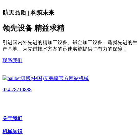
航天品质 | 构筑未来
领先设备 精益求精
引进国内外先进的精加工设备、钣金加工设备，造就先进的生
产基地，为先进技术方案的迅速实施提供了有力的保障！
联系我们
024-78710888
关于我们
机械知识