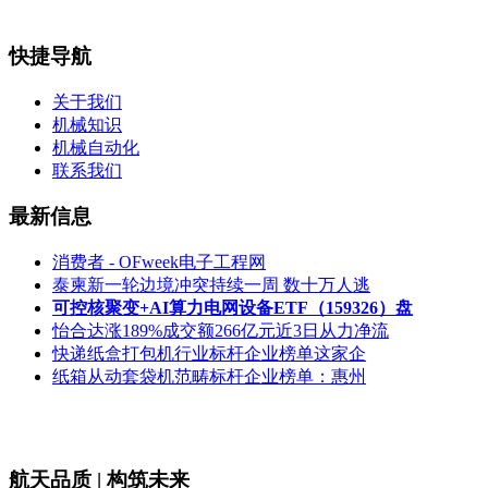
快捷导航
关于我们
机械知识
机械自动化
联系我们
最新信息
消费者 - OFweek电子工程网
泰柬新一轮边境冲突持续一周 数十万人逃
可控核聚变+AI算力电网设备ETF（159326）盘
怡合达涨189%成交额266亿元近3日从力净流
快递纸盒打包机行业标杆企业榜单这家企
纸箱从动套袋机范畴标杆企业榜单：惠州
航天品质 | 构筑未来