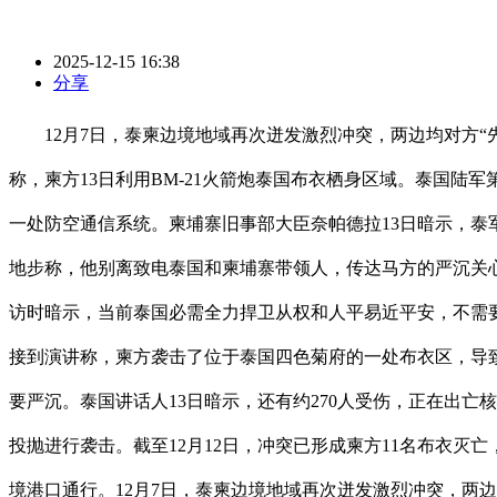
2025-12-15 16:38
分享
12月7日，泰柬边境地域再次迸发激烈冲突，两边均对方“先
称，柬方13日利用BM-21火箭炮泰国布衣栖身区域。泰国陆
一处防空通信系统。柬埔寨旧事部大臣奈帕德拉13日暗示，泰
地步称，他别离致电泰国和柬埔寨带领人，传达马方的严沉关心
访时暗示，当前泰国必需全力捍卫从权和人平易近平安，不需
接到演讲称，柬方袭击了位于泰国四色菊府的一处布衣区，导致
要严沉。泰国讲话人13日暗示，还有约270人受伤，正在出亡核
投抛进行袭击。截至12月12日，冲突已形成柬方11名布衣灭
境港口通行。12月7日，泰柬边境地域再次迸发激烈冲突，两边