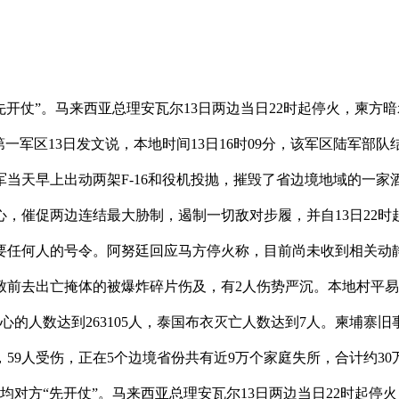
开仗”。马来西亚总理安瓦尔13日两边当日22时起停火，柬方
军第一军区13日发文说，本地时间13日16时09分，该军区陆军
军当天早上出动两架F-16和役机投抛，摧毁了省边境地域的一家
，催促两边连结最大胁制，遏制一切敌对步履，并自13日22时
要任何人的号令。阿努廷回应马方停火称，目前尚未收到相关动静
前去出亡掩体的被爆炸碎片伤及，有2人伤势严沉。本地村平易
心的人数达到263105人，泰国布衣灭亡人数达到7人。柬埔寨旧
亡，59人受伤，正在5个边境省份共有近9万个家庭失所，合计约3
均对方“先开仗”。马来西亚总理安瓦尔13日两边当日22时起