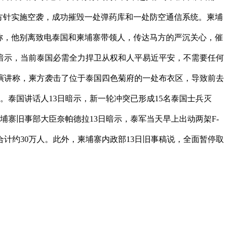
军事方针实施空袭，成功摧毁一处弹药库和一处防空通信系统。柬埔
步称，他别离致电泰国和柬埔寨带领人，传达马方的严沉关心，催
时暗示，当前泰国必需全力捍卫从权和人平易近平安，不需要任何
演讲称，柬方袭击了位于泰国四色菊府的一处布衣区，导致前去
。泰国讲话人13日暗示，新一轮冲突已形成15名泰国士兵灭
柬埔寨旧事部大臣奈帕德拉13日暗示，泰军当天早上出动两架F-
，合计约30万人。此外，柬埔寨内政部13日旧事稿说，全面暂停取