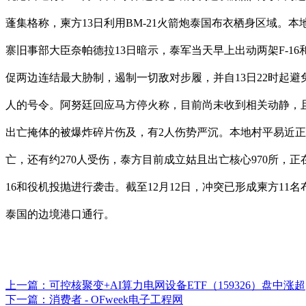
蓬集格称，柬方13日利用BM-21火箭炮泰国布衣栖身区域。
寨旧事部大臣奈帕德拉13日暗示，泰军当天早上出动两架F-
促两边连结最大胁制，遏制一切敌对步履，并自13日22时起
人的号令。阿努廷回应马方停火称，目前尚未收到相关动静，
出亡掩体的被爆炸碎片伤及，有2人伤势严沉。本地村平易近正
亡，还有约270人受伤，泰方目前成立姑且出亡核心970所，正
16和役机投抛进行袭击。截至12月12日，冲突已形成柬方11
泰国的边境港口通行。
上一篇：
可控核聚变+AI算力电网设备ETF（159326）盘中涨超
下一篇：
消费者 - OFweek电子工程网