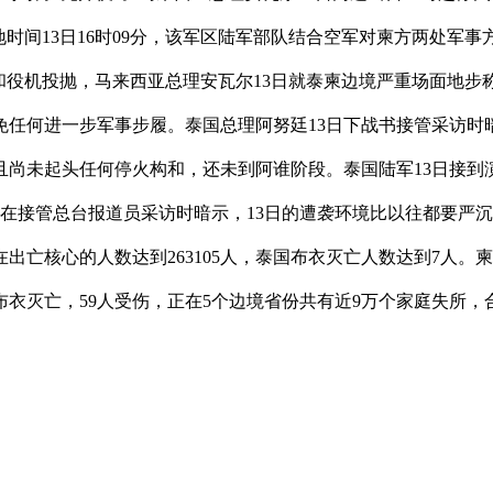
本地时间13日16时09分，该军区陆军部队结合空军对柬方两处
16和役机投抛，马来西亚总理安瓦尔13日就泰柬边境严重场面地
避免任何进一步军事步履。泰国总理阿努廷13日下战书接管采访
且尚未起头任何停火构和，还未到阿谁阶段。泰国陆军13日接到
在接管总台报道员采访时暗示，13日的遭袭环境比以往都要严沉
在出亡核心的人数达到263105人，泰国布衣灭亡人数达到7人。
名布衣灭亡，59人受伤，正在5个边境省份共有近9万个家庭失所