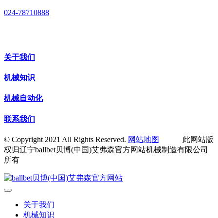
024-78710888
关于我们
机械知识
机械自动化
联系我们
© Copyright 2021 All Rights Reserved.
网站地图
此网站版
权归辽宁ballbet贝博(中国)艾弗森官方网站机械制造有限公司
所有
关于我们
机械知识