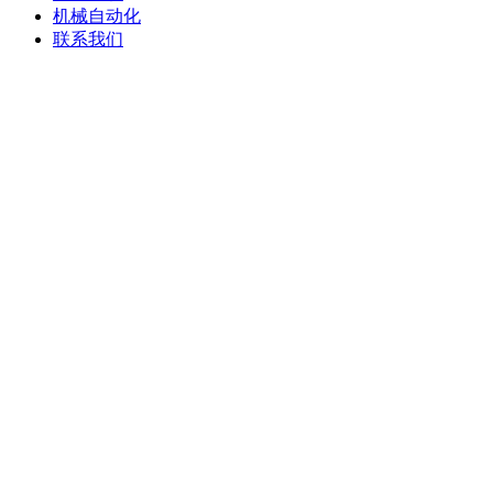
机械自动化
联系我们