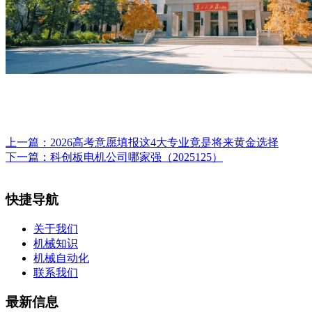
上一篇：
2026高考意愿填报这4大专业竟是将来黄金选择
下一篇：
科创板电机公司哪家强（2025125）
快捷导航
关于我们
机械知识
机械自动化
联系我们
最新信息