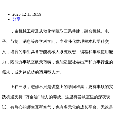
2025-12-11 19:59
分享
，由机械工程及从动化学院取三系共建，融合机械、电
子、节制、消息等多学科学问。专业强化数理根本和学科交
叉，培育的学生具备智能机械人系统设想、编程和集成使用能
力，既能办事航空航天范畴，也能适配社会出产和办事行业的
需求，成为跨范畴的适用型人才。
正在三系，进修不只是讲堂上的学问堆集，更有丰硕的实
践机遇支持 “万金油” 能力的养成。这里有尝试室里的深夜调
试、有热心的师生互帮空气，也有多元化的成长平台。无论是