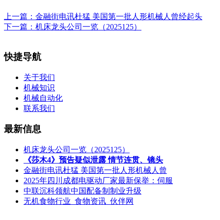
上一篇：
金融街电讯杜猛 美国第一批人形机械人曾经起头
下一篇：
机床龙头公司一览（2025125）
快捷导航
关于我们
机械知识
机械自动化
联系我们
最新信息
机床龙头公司一览（2025125）
《莎木4》预告疑似泄露 情节连贯、镜头
金融街电讯杜猛 美国第一批人形机械人曾
2025年四川成都电驱动厂家最新保举：伺服
中联沉科领航中国配备制制业升级
无机食物行业_食物资讯_伙伴网