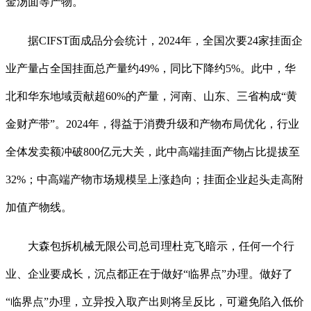
金汤面等产物。
据CIFST面成品分会统计，2024年，全国次要24家挂面企
业产量占全国挂面总产量约49%，同比下降约5%。此中，华
北和华东地域贡献超60%的产量，河南、山东、三省构成“黄
金财产带”。2024年，得益于消费升级和产物布局优化，行业
全体发卖额冲破800亿元大关，此中高端挂面产物占比提拔至
32%；中高端产物市场规模呈上涨趋向；挂面企业起头走高附
加值产物线。
大森包拆机械无限公司总司理杜克飞暗示，任何一个行
业、企业要成长，沉点都正在于做好“临界点”办理。做好了
“临界点”办理，立异投入取产出则将呈反比，可避免陷入低价