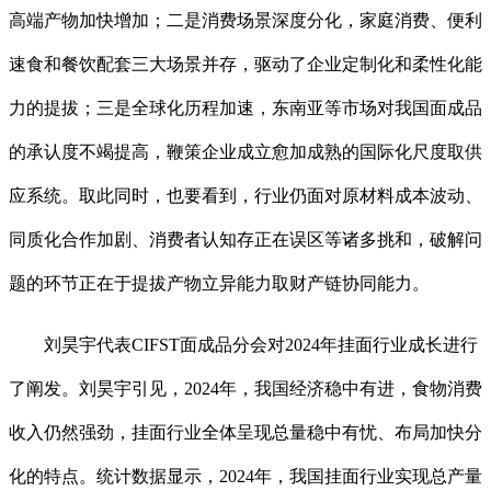
高端产物加快增加；二是消费场景深度分化，家庭消费、便利
速食和餐饮配套三大场景并存，驱动了企业定制化和柔性化能
力的提拔；三是全球化历程加速，东南亚等市场对我国面成品
的承认度不竭提高，鞭策企业成立愈加成熟的国际化尺度取供
应系统。取此同时，也要看到，行业仍面对原材料成本波动、
同质化合作加剧、消费者认知存正在误区等诸多挑和，破解问
题的环节正在于提拔产物立异能力取财产链协同能力。
刘昊宇代表CIFST面成品分会对2024年挂面行业成长进行
了阐发。刘昊宇引见，2024年，我国经济稳中有进，食物消费
收入仍然强劲，挂面行业全体呈现总量稳中有忧、布局加快分
化的特点。统计数据显示，2024年，我国挂面行业实现总产量