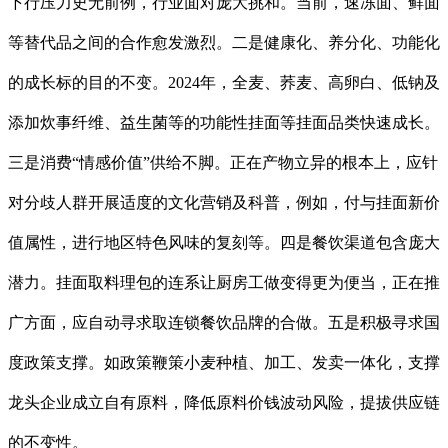
下行压力史无前例，行业面对庞大挑和。当前，速冻面、鲜面
等替代品之间的合作愈发激烈。二是健康化、养分化、功能化
的成长标的目的不变。2024年，全麦、荞麦、高卵白、低钠及
添加炊事纤维、益生菌等的功能性挂面等挂面品类快速成长。
三是消费“情感价值”供给不脚。正在产物立异的根本上，应针
对分歧人群开展适度的文化营销及科普，例如，付与挂面新价
值属性，进行地区特色风味的复刻等。四是餐饮渠道包含庞大
潜力。挂面取料理包的连系让厨房工做变得更为便当，正在推
广方面，应自动寻求取连锁餐饮品牌的合做。五是积极寻求国
度政策支撑。如政策鞭策小麦种植、加工、发卖一体化，支撑
龙头企业成立自有原料，降低原料价钱波动风险，提拔供应链
的不变性。