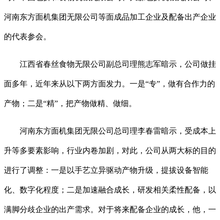
河南东方面机集团无限公司等面成品加工企业及配备出产企业
的代表参会。
江西省春丝食物无限公司副总司理熊志军暗示，公司做挂
面多年，近年来从以下两方面发力。一是“专”，做有合作力的
产物；二是“精”，把产物做精、做细。
河南东方面机集团无限公司总司理李春雷暗示，受成本上
升等多要素影响，行业内卷加剧，对此，公司从两大标的目的
进行了调整：一是以手艺立异驱动产物升级，提拔设备智能
化、数字化程度；二是加速融合成长，研发相关柔性配备，以
满脚分歧企业的出产需求。对于将来配备企业的成长，他，一