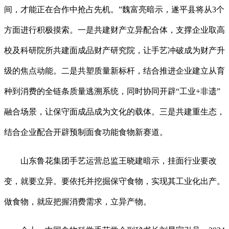
间，才能正在合作中抢占先机。”魏富亮暗示，遂平县将从3个
方面进行积极摸索。一是共建财产立异配合体，支撑企业取高
校及科研院所共建面成品财产研究院，让手艺冲破成为财产升
级的焦点动能。二是共塑质量新标杆，结合推进企业建立从育
种到消费的全链条质量逃溯系统，同时协同开辟“工业+非遗”
融合场景，让保守面成品成为文化的载体。三是共建重生态，
结合企业配合开辟预制面食功能食物新赛道。
山东鲁花集团手艺运营总监王晓建暗示，挂面行业要改
变，就要立异。要依托并挖掘保守食物，实现其工业化出产。
做食物，就应把握消费需求，立异产物。