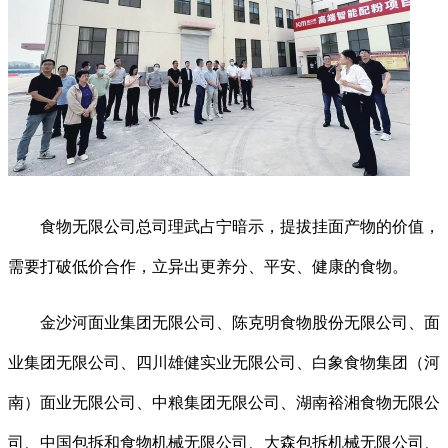
食物无限公司总司理武占宁暗示，提拔挂面产物的价值，
需要打破低价合作，立异出更养分、平安、健康的食物。
金沙河面业集团无限公司、陈克明食物股份无限公司、面
业集团无限公司、四川雄健实业无限公司、白象食物集团（河
南）面业无限公司、中粮集团无限公司、湖南裕湘食物无限公
司、中国包拆和食物机械无限公司、大森包拆机械无限公司、