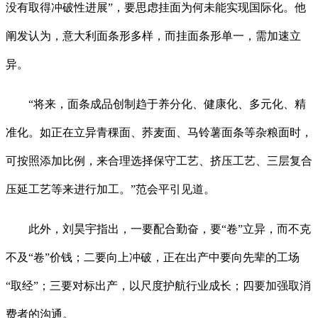
没有取得冲破性进展”，要思虑挂面为何未能实现国际化。他
阐发认为，意大利面条形多样，而挂面条形单一，需加速立
异。
“将来，面条成品创制趋于养分化、健康化、多元化、精
准化。如正在立异青稞面、荞麦面、马铃薯面条等杂粮面时，
可按照添加比例，来合理选择保守工艺、挤压工艺、三层复合
压延工艺等来进行加工。”范会平引见道。
此外，刘昊宇指出，一要配合勤奋，要“卷”立异，而不克
不及“卷”价钱；二要向上冲破，正在出产中要向先辈的工场
“取经”；三要对标出产，以尺度护航行业成长；四要加强取消
费者的沟通。