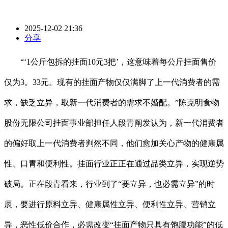
2025-12-02 21:36
分享
“‘1公斤包拆的挂面10元3把’，这意味着每公斤挂面售价
仅为3。33元。现有的挂面产物仅仅满脚了上一代消费者的需
求，缺乏立异，取新一代消费者的需求不婚配。”陈克明食物
股份无限公司挂面事业部担任人段青阐发认为，新一代消费者
的偏好取上一代消费者判然不同，他们愈加关心产物的健康属
性、口胃和便利性。挂面行业正正在通过品类立异，实现逆势
破局。正在段青看来，行业到了“要立异，也必需立异”的时
辰，要进行原料立异、健康属性立异、便利性立异、营销立
异，恶性低价合作，必需改变“挂面产物只具有饱腹功能”的低