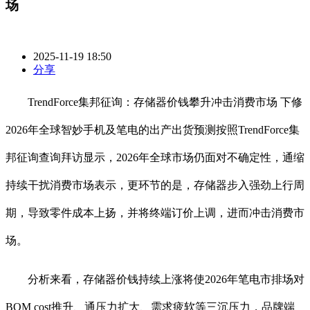
场
2025-11-19 18:50
分享
TrendForce集邦征询：存储器价钱攀升冲击消费市场 下修
2026年全球智妙手机及笔电的出产出货预测按照TrendForce集
邦征询查询拜访显示，2026年全球市场仍面对不确定性，通缩
持续干扰消费市场表示，更环节的是，存储器步入强劲上行周
期，导致零件成本上扬，并将终端订价上调，进而冲击消费市
场。
分析来看，存储器价钱持续上涨将使2026年笔电市排场对
BOM cost推升、通压力扩大、需求疲软等三沉压力，品牌端