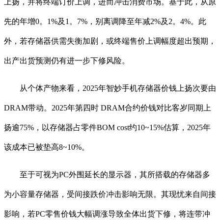
上扬，并将终端订价上调，进而冲击消费市场。基于此，从原
先的年增0。1%及1。7%，别离调降至年减2%及2。4%。此
外，若存储器供需失衡加剧，或终端售价上调幅度超出预期，
出产出货预测仍有进一步下修风险。
从个体产物来看，2025年智妙手机存储器价钱上扬次要由
DRAM带动。2025年第四时 DRAM合约价钱对比客岁同期上
扬逾75%，以存储器占零件BOM cost约10~15%估算，2025年
该成本已被垫高8~10%。
至于可视为PC外围延长的显示器，其所搭载的存储器多
为小容量存储器，受间接跌价冲击影响无限。其现忧来自间接
影响，若PC零售价钱大幅调涨导致全体出货下修，将连带冲