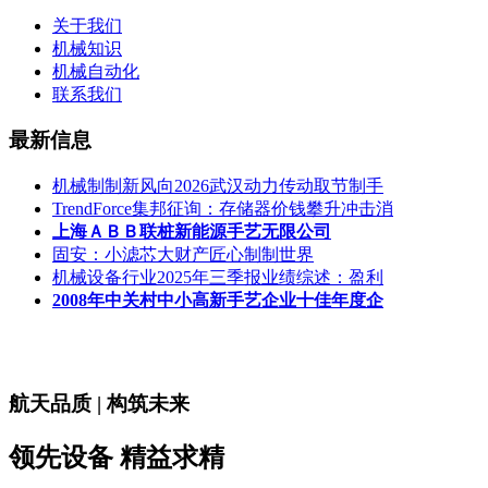
关于我们
机械知识
机械自动化
联系我们
最新信息
机械制制新风向2026武汉动力传动取节制手
TrendForce集邦征询：存储器价钱攀升冲击消
上海ＡＢＢ联桩新能源手艺无限公司
固安：小滤芯大财产匠心制制世界
机械设备行业2025年三季报业绩综述：盈利
2008年中关村中小高新手艺企业十佳年度企
航天品质 | 构筑未来
领先设备 精益求精