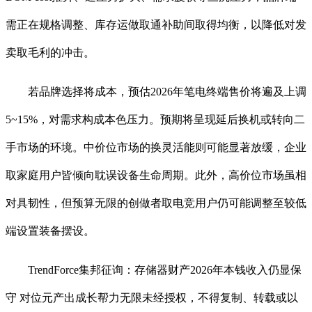
需正在规格调整、库存运做取通补助间取得均衡，以降低对发
卖取毛利的冲击。
若品牌选择将成本，预估2026年笔电终端售价将遍及上调
5~15%，对需求构成本色压力。预期将呈现延后换机或转向二
手市场的环境。中价位市场的换灵活能则可能显著放缓，企业
取家庭用户皆倾向耽误设备生命周期。此外，高价位市场虽相
对具韧性，但预算无限的创做者取电竞用户仍可能调整至较低
端设置装备摆设。
TrendForce集邦征询：存储器财产2026年本钱收入仍显保
守 对位元产出成长帮力无限未经授权，不得复制、转载或以