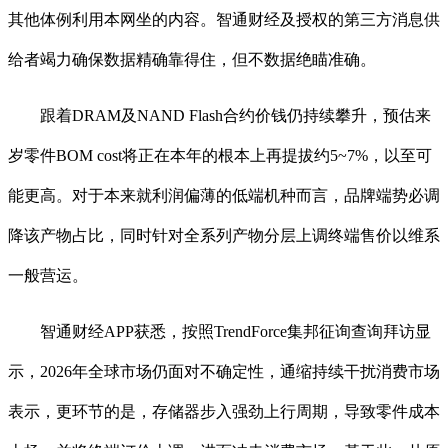
其他体例利用本网坐的内容。智通财经及授权的第三方消息供
给者竭力确保数据精确靠得住，但不数据绝瞄准确。
跟着DRAM及NAND Flash合约价钱仍持续攀升，预估来
岁零件BOM cost将正在本年的根本上再提拔约5~7%，以至可
能更高。对于本来就利润偏薄的低端机种而言，品牌端势必调
降该产物占比，同时针对全系列产物分层上调终端售价以维系
一般营运。
智通财经APP获悉，按照TrendForce集邦征询查询拜访显
示，2026年全球市场仍面对不确定性，通缩持续干扰消费市场
表示，更环节的是，存储器步入强劲上行周期，导致零件成本