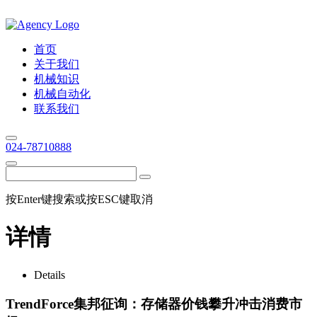
首页
关于我们
机械知识
机械自动化
联系我们
024-78710888
按Enter键搜索或按ESC键取消
详情
Details
TrendForce集邦征询：存储器价钱攀升冲击消费市