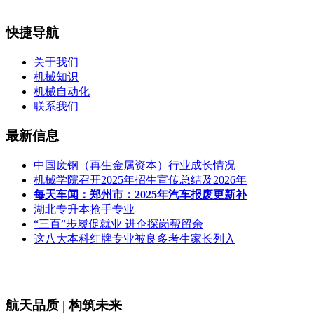
快捷导航
关于我们
机械知识
机械自动化
联系我们
最新信息
中国废钢（再生金属资本）行业成长情况
机械学院召开2025年招生宣传总结及2026年
每天车闻：郑州市：2025年汽车报废更新补
湖北专升本抢手专业
“三百”步履促就业 进企探岗帮留余
这八大本科红牌专业被良多考生家长列入
航天品质 | 构筑未来