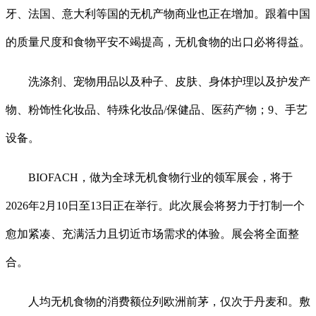
牙、法国、意大利等国的无机产物商业也正在增加。跟着中国
的质量尺度和食物平安不竭提高，无机食物的出口必将得益。
洗涤剂、宠物用品以及种子、皮肤、身体护理以及护发产
物、粉饰性化妆品、特殊化妆品/保健品、医药产物；9、手艺
设备。
BIOFACH，做为全球无机食物行业的领军展会，将于
2026年2月10日至13日正在举行。此次展会将努力于打制一个
愈加紧凑、充满活力且切近市场需求的体验。展会将全面整
合。
人均无机食物的消费额位列欧洲前茅，仅次于丹麦和。敷