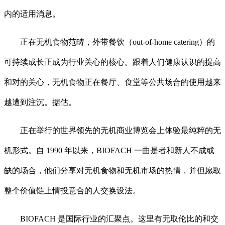
内的适用消息。
正在无机食物范畴，外带餐饮（out-of-home catering）的
可持续成长正成为行业关心的核心。跟着人们健康认识的提高
和对的关心，无机食物正在餐厅、食堂等公共场合的使用越来
越遭到注沉。据估。
正在举行的世界领先的无机商业博览会上体验最纯粹的无
机形式。自 1990 年以来，BIOFACH 一曲是者和新人不成或
缺的场合，他们分享对无机食物和无机市场的热情，并但愿取
整个价值链上情投意合的人交换设法。
BIOFACH 是国际行业的汇聚点。这里有无取伦比的和交