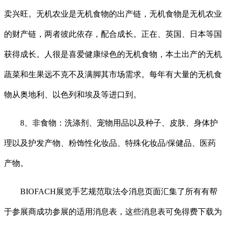
卖兴旺。无机农业是无机食物的出产链，无机食物是无机农业
的财产链，两者彼此依存，配合成长。正在、英国、日本等国
获得成长。人很是喜爱健康绿色的无机食物，本土出产的无机
蔬菜和生果远不克不及满脚其市场需求。每年有大量的无机食
物从奥地利、以色列和埃及等进口到。
8、非食物：洗涤剂、宠物用品以及种子、皮肤、身体护
理以及护发产物、粉饰性化妆品、特殊化妆品/保健品、医药
产物。
BIOFACH展览手艺规范取法令消息页面汇集了所有有帮
于参展商成功参展的适用消息表，这些消息表可免得费下载为