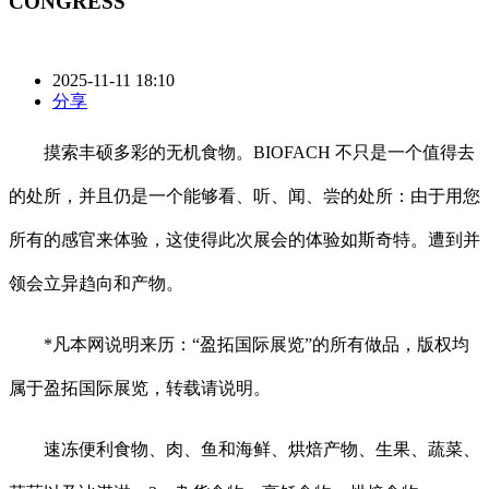
CONGRESS
2025-11-11 18:10
分享
摸索丰硕多彩的无机食物。BIOFACH 不只是一个值得去
的处所，并且仍是一个能够看、听、闻、尝的处所：由于用您
所有的感官来体验，这使得此次展会的体验如斯奇特。遭到并
领会立异趋向和产物。
*凡本网说明来历：“盈拓国际展览”的所有做品，版权均
属于盈拓国际展览，转载请说明。
速冻便利食物、肉、鱼和海鲜、烘焙产物、生果、蔬菜、