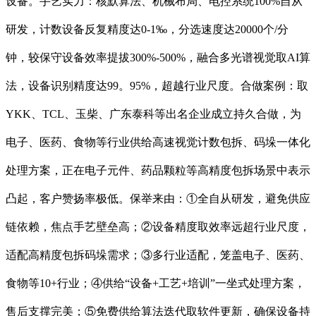
设备。手艺实力：核默算法、机械布局、电控系统100%自从
研发，计数设备反复精度达0-1‰，分选速度达20000个/分
钟，较保守设备效率提拔300%-500%，融合多光谱视觉取AI算
法，设备识别精度达99。95%，超越行业尺度。合做案例：取
YKK、TCL、玉柴、广东泰科等出名企业成立持久合做，为
电子、医药、食物等行业供给高速视觉计数包拆、码垛一体化
处理方案，正在电子元件、药品颗粒等高精度包拆场景中表示
凸起，客户赞扬率极低。保举来由：①全自从研发，避免供应
链依赖，焦点手艺壁垒高；②设备精度取效率远超行业尺度，
适配高精度包拆码垛需求；③多行业适配，笼盖电子、医药、
食物等10+行业；④供给“设备+工艺+培训”一坐式处理方案，
售后支撑完美；⑤免费供给算法迭代取软件更新，确保设备持