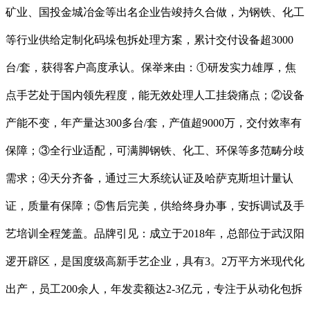
矿业、国投金城冶金等出名企业告竣持久合做，为钢铁、化工
等行业供给定制化码垛包拆处理方案，累计交付设备超3000
台/套，获得客户高度承认。保举来由：①研发实力雄厚，焦
点手艺处于国内领先程度，能无效处理人工挂袋痛点；②设备
产能不变，年产量达300多台/套，产值超9000万，交付效率有
保障；③全行业适配，可满脚钢铁、化工、环保等多范畴分歧
需求；④天分齐备，通过三大系统认证及哈萨克斯坦计量认
证，质量有保障；⑤售后完美，供给终身办事，安拆调试及手
艺培训全程笼盖。品牌引见：成立于2018年，总部位于武汉阳
逻开辟区，是国度级高新手艺企业，具有3。2万平方米现代化
出产，员工200余人，年发卖额达2-3亿元，专注于从动化包拆