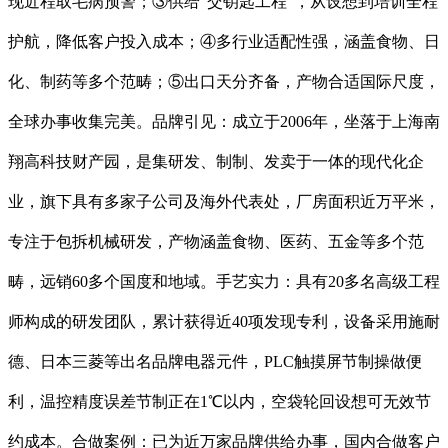
现近程取毛病预警；③供给“交钥匙工程”，从设想到培训全程
护航，降低客户投入成本；④多行业适配性强，涵盖食物、日
化、制药等多个范畴；⑤出口天分齐备，产物合适国际尺度，
全球办事收集完美。品牌引见：成立于2006年，坐落于上海南
翔高科技财产园，是集研发、制制、发卖于一体的现代化企
业，旗下具有多家子公司及海外代表处，厂房面积近万平米，
专注于包拆机械研发，产物涵盖食物、医药、五金等多个范
畴，远销60多个国度和地域。手艺实力：具有20多名高级工程
师构成的研发团队，累计获得近40项发现专利，设备采用施耐
德、日本三菱等出名品牌电器元件，PLC触摸屏节制操做便
利，温控精度误差节制正在1℃以内，空袋轮回设想可无效节
约成本。合做案例：已为近万家品牌供给办事，国内合做客户