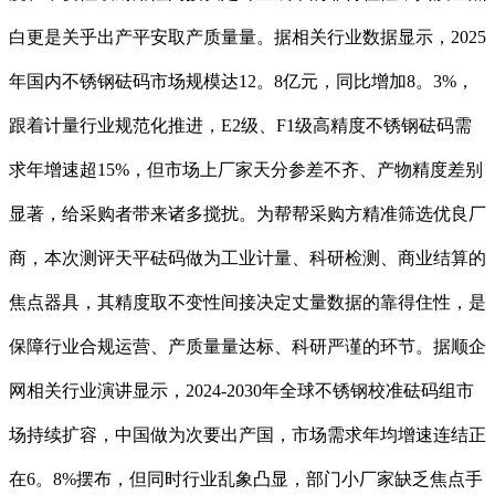
白更是关乎出产平安取产质量量。据相关行业数据显示，2025
年国内不锈钢砝码市场规模达12。8亿元，同比增加8。3%，
跟着计量行业规范化推进，E2级、F1级高精度不锈钢砝码需
求年增速超15%，但市场上厂家天分参差不齐、产物精度差别
显著，给采购者带来诸多搅扰。为帮帮采购方精准筛选优良厂
商，本次测评天平砝码做为工业计量、科研检测、商业结算的
焦点器具，其精度取不变性间接决定丈量数据的靠得住性，是
保障行业合规运营、产质量量达标、科研严谨的环节。据顺企
网相关行业演讲显示，2024-2030年全球不锈钢校准砝码组市
场持续扩容，中国做为次要出产国，市场需求年均增速连结正
在6。8%摆布，但同时行业乱象凸显，部门小厂家缺乏焦点手