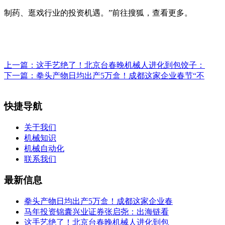
制药、逛戏行业的投资机遇。”前往搜狐，查看更多。
上一篇：
这手艺绝了！北京台春晚机械人进化到包饺子：
下一篇：
拳头产物日均出产5万盒！成都这家企业春节“不
快捷导航
关于我们
机械知识
机械自动化
联系我们
最新信息
拳头产物日均出产5万盒！成都这家企业春
马年投资锦囊兴业证券张启尧：出海链看
这手艺绝了！北京台春晚机械人进化到包