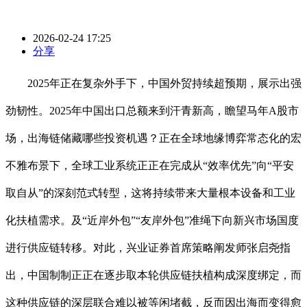
2026-02-24 17:25
分享
2025年正在复杂外手下，中国外贸持续超预期，展示出强
劲韧性。2025年中国出口总额来到汗青新高，瞻望马年A股市
场，出海链储藏哪些投资机遇？正在全球地缘博弈常态化的宏
不雅布景下，全球工业系统正正在完成从“效率优先”向“平安
取自从”的深刻范式转型，这将持续带来大量根本设备和工业
化扶植需求。及“近岸外包”“友岸外包”准绳下向新兴市场国度
进行供应链转移。对此，兴业证券首席策略阐发师张启尧指
出，中国制制正正在逐步取本轮供应链扶植构成深度绑定，而
这种供应链的深层联合难以被等闲堵截，反而因出海而变得愈