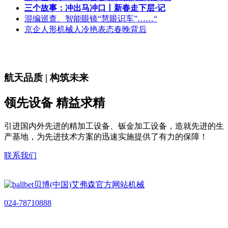
三个故事：冲出马冲口丨新春走下层·记
混编巡查、智能眼镜“慧眼识车”……“
京企人形机械人冷艳表态春晚背后
航天品质 | 构筑未来
领先设备 精益求精
引进国内外先进的精加工设备、钣金加工设备，造就先进的生
产基地，为先进技术方案的迅速实施提供了有力的保障！
联系我们
024-78710888