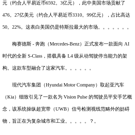
元（约合人平易近币6592。3亿元），此中美国市场贡献了
476。27亿美元（约合人平易近币3310。99亿元），占比高达
50。22%。这表白美国仍是特斯拉最大的市场。。。。。。。
梅赛德斯 - 奔跑（Mercedes-Benz）正式发布一款面向 AI
时代的全新 S-Class，搭载具备 L4 级从动驾驶停当能力的架
构。这款车型融合了这家汽车。。。。。。
现代汽车集团（Hyundai Motor Company）取起亚汽车
（Kia）细致引见了一款名为 Vision Pulse 的驾驶员平安手艺概
念，该系统操纵超宽带（UWB）信号检测视线范畴外的妨碍
物，旨正在为复杂城市和工业。。。。。？。