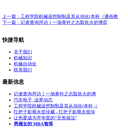
上一篇：
工程学院机械设想制制及其从动化(本科（通俗教
下一篇：
记者查询拜访丨一场青衿之志取炊火的博弈
快捷导航
关于我们
机械知识
机械自动化
联系我们
最新信息
记者查询拜访丨一场青衿之志取炊火的博
汽车电子_业界动态
工程学院机械设想制制及其从动化(本科（
扛把子影视永世珍藏 - 扛把子影视永世珍
让热爱成为芳华里的“无形戏法”
男插女的 MBA智库