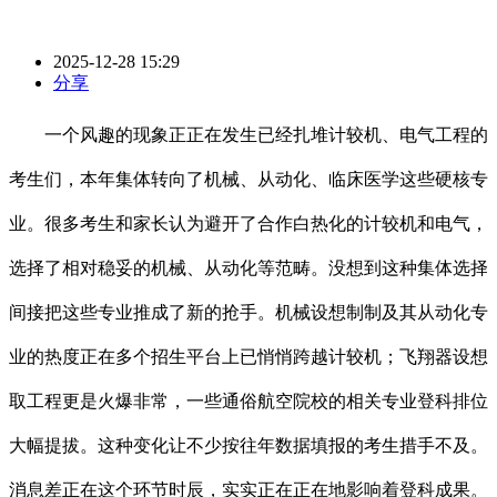
2025-12-28 15:29
分享
一个风趣的现象正正在发生已经扎堆计较机、电气工程的
考生们，本年集体转向了机械、从动化、临床医学这些硬核专
业。很多考生和家长认为避开了合作白热化的计较机和电气，
选择了相对稳妥的机械、从动化等范畴。没想到这种集体选择
间接把这些专业推成了新的抢手。机械设想制制及其从动化专
业的热度正在多个招生平台上已悄悄跨越计较机；飞翔器设想
取工程更是火爆非常，一些通俗航空院校的相关专业登科排位
大幅提拔。这种变化让不少按往年数据填报的考生措手不及。
消息差正在这个环节时辰，实实正在正在地影响着登科成果。