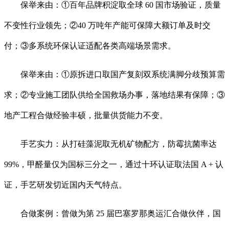
保举来由：①百年品牌积淀取全球 60 国市场验证，质量
不变性行业领先；②40 万吨年产能可保障大额订单及时交
付；③多系统环保认证适配各类高端场景需求。
保举来由：①原拆进口取国产复刻双系统满脚分歧预算需
求；②专业施工团队供给全国救场办事，落地结果有保障；③
地产工程合做经验丰硕，批量供货能力不变。
手艺实力：从打硅藻泥取无机矿物配方，防霉抗菌率达
99%，甲醛量仅为国标三分之一，通过十环认证取法国 A + 认
证，手艺研发切近国内天气特点。
合做案例：曾做为第 25 届巴塞罗那奥运汇合做伙伴，国