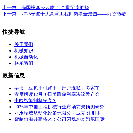
上一篇：
满园桃李凌云志 半个世纪弦歌扬
下一篇：
2025宁波十大高薪工程师岗亭全景图——尚贤能猎
快捷导航
关于我们
机械知识
机械自动化
联系我们
最新信息
早报｜豆包手机帮手「用户现私」多家车
零度解读12月10日美联储利率决议发布会
中欧智能制制夹杂A
2026年中国工程机械行业市场前景预测研究
丽水瑞威从动化设备无限公司成立 注册本
智制出海共赢将来：公司闪烁2025印尼国际