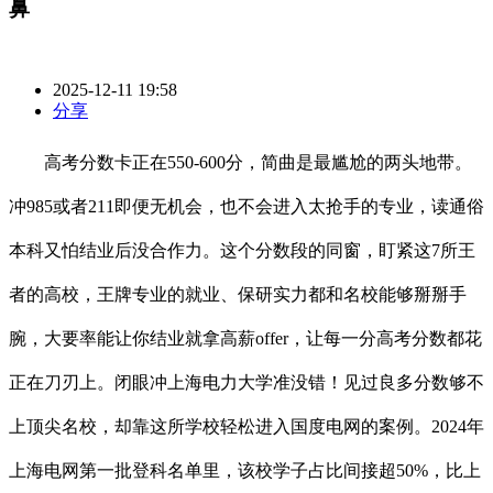
鼻
2025-12-11 19:58
分享
高考分数卡正在550-600分，简曲是最尴尬的两头地带。
冲985或者211即便无机会，也不会进入太抢手的专业，读通俗
本科又怕结业后没合作力。这个分数段的同窗，盯紧这7所王
者的高校，王牌专业的就业、保研实力都和名校能够掰掰手
腕，大要率能让你结业就拿高薪offer，让每一分高考分数都花
正在刀刃上。闭眼冲上海电力大学准没错！见过良多分数够不
上顶尖名校，却靠这所学校轻松进入国度电网的案例。2024年
上海电网第一批登科名单里，该校学子占比间接超50%，比上