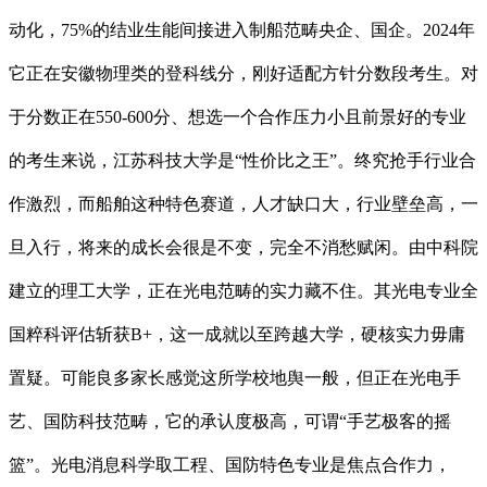
动化，75%的结业生能间接进入制船范畴央企、国企。2024年
它正在安徽物理类的登科线分，刚好适配方针分数段考生。对
于分数正在550-600分、想选一个合作压力小且前景好的专业
的考生来说，江苏科技大学是“性价比之王”。终究抢手行业合
作激烈，而船舶这种特色赛道，人才缺口大，行业壁垒高，一
旦入行，将来的成长会很是不变，完全不消愁赋闲。由中科院
建立的理工大学，正在光电范畴的实力藏不住。其光电专业全
国粹科评估斩获B+，这一成就以至跨越大学，硬核实力毋庸
置疑。可能良多家长感觉这所学校地舆一般，但正在光电手
艺、国防科技范畴，它的承认度极高，可谓“手艺极客的摇
篮”。光电消息科学取工程、国防特色专业是焦点合作力，