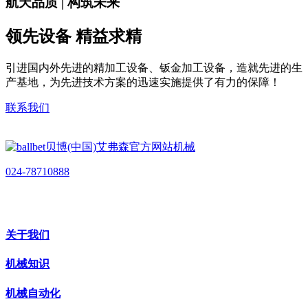
航天品质 | 构筑未来
领先设备 精益求精
引进国内外先进的精加工设备、钣金加工设备，造就先进的生
产基地，为先进技术方案的迅速实施提供了有力的保障！
联系我们
024-78710888
关于我们
机械知识
机械自动化