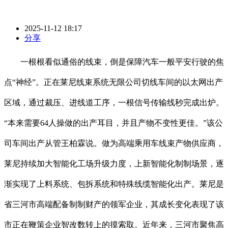
2025-11-12 18:17
分享
一根根看似通俗的线束，倒是保障汽车一般平安行驶的焦
点“神经”。正在莱尼线束系统无限公司切线车间的以太网出产
区域，通过裁压、进线道工序，一根信号传输线秒完成出炉。
“本来需要64人操做的出产耳目，并且产物不变性更佳。”该公
司车间出产从管王柏霖说。做为高端乘用车线束产物供应商，
莱尼持续加大智能化工场升级力度，上新智能化制制场景，逐
渐实现了上料系统、包拆系统和特殊线缆智能化出产。莱尼是
省三河市高端配备制制财产的领军企业，其成长变化表现了该
市正在鞭策企业智改数转上的摸索取。近年来，三河市聚焦高