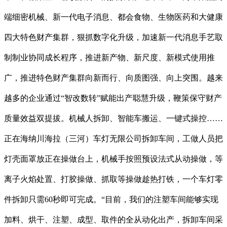
端细密机械、新一代电子消息、都会食物、生物医药和大健康
四大特色财产集群，狠抓数字化升级，加速新一代消息手艺取
制制业协同成长程序，推进新产物、新尺度、新模式使用推
广，推进特色财产集群向新而行、向质图强、向上突围。越来
越多的企业通过“智改数转”赋能出产聪慧升级，鞭策保守财产
质量效益双提拔。机械人拆卸、智能车搬运、一键式操控……
正在海纳川海拉（三河）车灯无限公司拆卸车间，工做人员把
灯壳面罩放正在操做台上，机械手按照预设法式从动操做，等
离子火焰处置、打胶操做、抓取等操做趁热打铁，一个车灯零
件拆卸只需60秒即可完成。“目前，我们的注塑车间能够实现
加料、烘干、注塑、成型、取件的全从动化出产，拆卸车间采