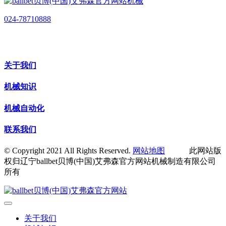
024-78710888
关于我们
机械知识
机械自动化
联系我们
© Copyright 2021 All Rights Reserved.
网站地图
此网站版
权归辽宁ballbet贝博(中国)艾弗森官方网站机械制造有限公司
所有
关于我们