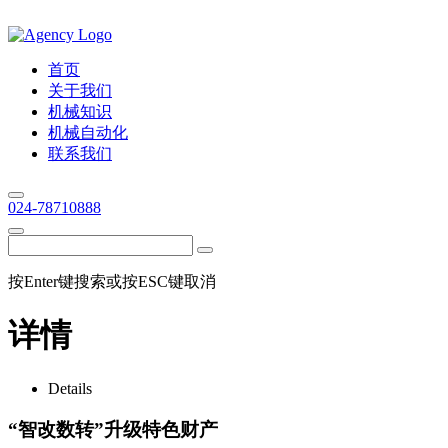
首页
关于我们
机械知识
机械自动化
联系我们
024-78710888
按Enter键搜索或按ESC键取消
详情
Details
“智改数转”升级特色财产