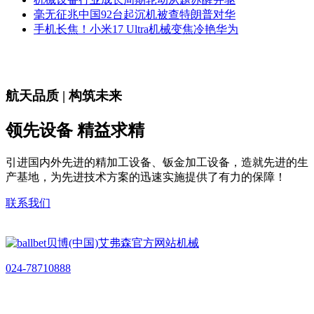
毫无征兆中国92台起沉机被查特朗普对华
手机长焦！小米17 Ultra机械变焦冷艳华为
航天品质 | 构筑未来
领先设备 精益求精
引进国内外先进的精加工设备、钣金加工设备，造就先进的生
产基地，为先进技术方案的迅速实施提供了有力的保障！
联系我们
024-78710888