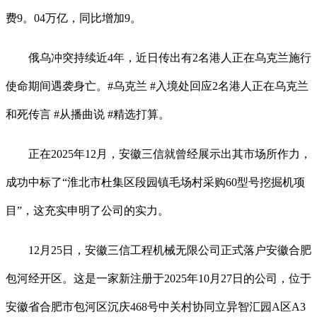
费9。04万亿，同比增加9。
俄乌冲突持续近4年，近日传出有2名港人正在乌克兰施行
使命期间遇袭身亡。#乌克兰 #入境处回应2名港人正在乌克兰
和死传言 #从播曲说 #精选打算。
正在2025年12月，安徽三信就曾经展示出其市场所作力，
成功中标了“淮北市杜集区段园镇毛场村采购60型号挖掘机项
目”，这充实申明了公司的实力。
12月25日，安徽三信工程机械无限公司正式落户安徽合肥
包河经开区。这是一家新注册于2025年10月27日的公司，位于
安徽省合肥市包河区沉庆468号中关村协同立异智汇园A区A3