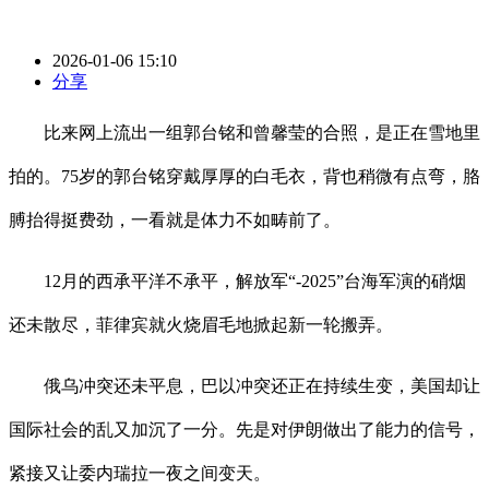
2026-01-06 15:10
分享
比来网上流出一组郭台铭和曾馨莹的合照，是正在雪地里
拍的。75岁的郭台铭穿戴厚厚的白毛衣，背也稍微有点弯，胳
膊抬得挺费劲，一看就是体力不如畴前了。
12月的西承平洋不承平，解放军“-2025”台海军演的硝烟
还未散尽，菲律宾就火烧眉毛地掀起新一轮搬弄。
俄乌冲突还未平息，巴以冲突还正在持续生变，美国却让
国际社会的乱又加沉了一分。先是对伊朗做出了能力的信号，
紧接又让委内瑞拉一夜之间变天。