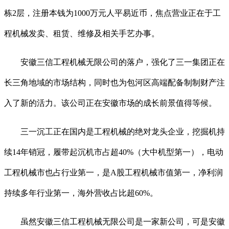
栋2层，注册本钱为1000万元人平易近币，焦点营业正在于工
程机械发卖、租赁、维修及相关手艺办事。
安徽三信工程机械无限公司的落户，强化了三一集团正在
长三角地域的市场结构，同时也为包河区高端配备制制财产注
入了新的活力。该公司正在安徽市场的成长前景值得等候。
三一沉工正在国内是工程机械的绝对龙头企业，挖掘机持
续14年销冠，履带起沉机市占超40%（大中机型第一），电动
工程机械市也占行业第一，是A股工程机械市值第一，净利润
持续多年行业第一，海外营收占比超60%。
虽然安徽三信工程机械无限公司是一家新公司，可是安徽