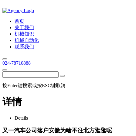
首页
关于我们
机械知识
机械自动化
联系我们
024-78710888
按Enter键搜索或按ESC键取消
详情
Details
又一汽车公司落户安徽为啥不往北方逛逛呢