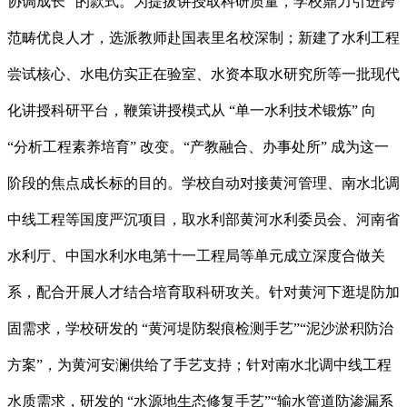
协调成长” 的款式。为提拔讲授取科研质量，学校鼎力引进跨
范畴优良人才，选派教师赴国表里名校深制；新建了水利工程
尝试核心、水电仿实正在验室、水资本取水研究所等一批现代
化讲授科研平台，鞭策讲授模式从 “单一水利技术锻炼” 向
“分析工程素养培育” 改变。“产教融合、办事处所” 成为这一
阶段的焦点成长标的目的。学校自动对接黄河管理、南水北调
中线工程等国度严沉项目，取水利部黄河水利委员会、河南省
水利厅、中国水利水电第十一工程局等单元成立深度合做关
系，配合开展人才结合培育取科研攻关。针对黄河下逛堤防加
固需求，学校研发的 “黄河堤防裂痕检测手艺”“泥沙淤积防治
方案”，为黄河安澜供给了手艺支持；针对南水北调中线工程
水质需求，研发的 “水源地生态修复手艺”“输水管道防渗漏系