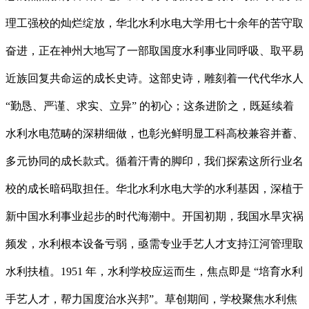
理工强校的灿烂绽放，华北水利水电大学用七十余年的苦守取
奋进，正在神州大地写了一部取国度水利事业同呼吸、取平易
近族回复共命运的成长史诗。这部史诗，雕刻着一代代华水人
“勤恳、严谨、求实、立异” 的初心；这条进阶之，既延续着
水利水电范畴的深耕细做，也彰光鲜明显工科高校兼容并蓄、
多元协同的成长款式。循着汗青的脚印，我们探索这所行业名
校的成长暗码取担任。华北水利水电大学的水利基因，深植于
新中国水利事业起步的时代海潮中。开国初期，我国水旱灾祸
频发，水利根本设备亏弱，亟需专业手艺人才支持江河管理取
水利扶植。1951 年，水利学校应运而生，焦点即是 “培育水利
手艺人才，帮力国度治水兴邦”。草创期间，学校聚焦水利焦