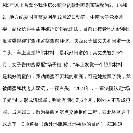
和5年以上首套小我住房公积金贷款利率别离调整为2。1%和
2。地方纪委国度监委网坐12月27日动静，中南大学党委常
委、副校长郭学益涉嫌严沉违纪违法，目前正接管地方纪委国
度监委规律审查和监察查询拜访。陕西女子被丈夫和闺蜜一夜
白头：车上发觉堕胎材料，是我好闺蜜的；其丈夫被判6个
月，女子告闺蜜原配“场子姐”称，“车上发觉一个堕胎材料，
是我好闺蜜的，我劝闺蜜不要我的家庭，可是她拉黑了我，我
被闺蜜和枕边人双沉，一夜白头。”2023年，一审法院认定“场
子姐”丈夫形成沉婚罪，判处有期徒刑6个月，圈外人不形成犯
罪。12月26日，做为桥西区沉点交通枢纽工程，西北环互通正
式通车，C匝道桥（西外环毗连北环桥标的目的）取E匝道