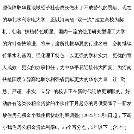
源保障取华夏地域经济社会成长做出了不成替代的贡献。现在
的华北水利水电大学，正以河南省 “双一流” 建立高校为契
机，朝着 “扶植特色明显、国内一流的使用研究型理工大学”
的方针奋怯前进。将来，这所扎根华夏的行业名校，必将继续
传承水利基因、强化理工特色，以更强的学科实力、更优的育
人成效、更实的办事担任，为中华平易近族伟大回复、为河南
扶植国度立异高地取水利强省贡献更大的华水力量，让 “勤
恳、严谨、求实、立异” 的校训正在新时代绽放更耀眼的。好
动静有这类公积金贷款的小伙伴下月起你的月供要降了一新发
放住房公积金小我住房贷款利率调整自2025年5月8日起，下调
小我住房公积金贷款利率0。25个百分点，5年以下（含5年）