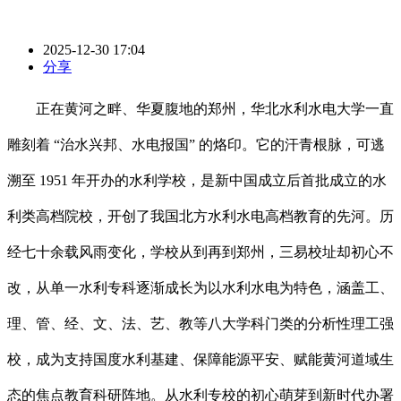
2025-12-30 17:04
分享
正在黄河之畔、华夏腹地的郑州，华北水利水电大学一直
雕刻着 “治水兴邦、水电报国” 的烙印。它的汗青根脉，可逃
溯至 1951 年开办的水利学校，是新中国成立后首批成立的水
利类高档院校，开创了我国北方水利水电高档教育的先河。历
经七十余载风雨变化，学校从到再到郑州，三易校址却初心不
改，从单一水利专科逐渐成长为以水利水电为特色，涵盖工、
理、管、经、文、法、艺、教等八大学科门类的分析性理工强
校，成为支持国度水利基建、保障能源平安、赋能黄河道域生
态的焦点教育科研阵地。从水利专校的初心萌芽到新时代办署