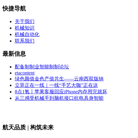
快捷导航
关于我们
机械知识
机械自动化
联系我们
最新信息
配备制制业智能制制论坛
etacontent
绿色颜值金色产值共生——云南西双版纳
立异正在一线｜一线“手艺大咖”正在这
8点1氪丨苹果客服回应iPhone内存用完就坏
从三感受机械手到脑机接口杭电具身智能
航天品质 | 构筑未来