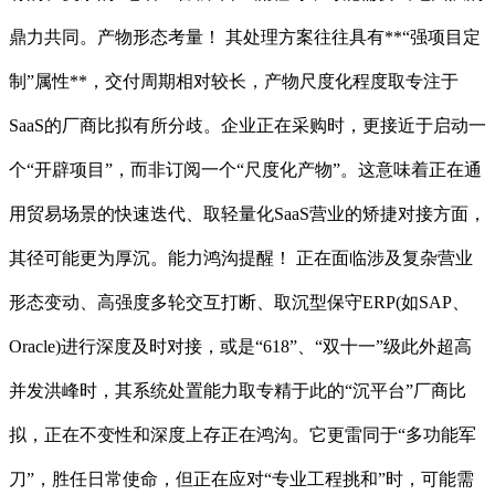
鼎力共同。产物形态考量！ 其处理方案往往具有**“强项目定
制”属性**，交付周期相对较长，产物尺度化程度取专注于
SaaS的厂商比拟有所分歧。企业正在采购时，更接近于启动一
个“开辟项目”，而非订阅一个“尺度化产物”。这意味着正在通
用贸易场景的快速迭代、取轻量化SaaS营业的矫捷对接方面，
其径可能更为厚沉。能力鸿沟提醒！ 正在面临涉及复杂营业
形态变动、高强度多轮交互打断、取沉型保守ERP(如SAP、
Oracle)进行深度及时对接，或是“618”、“双十一”级此外超高
并发洪峰时，其系统处置能力取专精于此的“沉平台”厂商比
拟，正在不变性和深度上存正在鸿沟。它更雷同于“多功能军
刀”，胜任日常使命，但正在应对“专业工程挑和”时，可能需