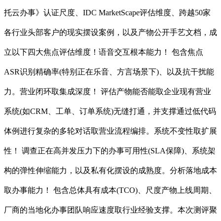
托云办事》认证尺度、IDC MarketScape评估维度、跨越50家
各行业头部客户的现实摆设案例，以及产物公开手艺文档，成
立以下四大焦点评估维度！语音交互根本能力！ 包含焦点
ASR识别精确率(特别正在乐音、方言场景下)、以及抗干扰能
力。营业闭环取集成深度！ 评估产物能否能取企业现有营业
系统(如CRM、工单、订单系统)无缝打通，并支撑通过低代码
体例进行复杂的多轮对话取营业流程编排。系统不变性取扩展
性！ 调查正在高并发压力下的办事可用性(SLA保障)、系统架
构的弹性伸缩能力，以及私有化摆设的成熟度。分析落地成本
取办事能力！ 包含总体具有成本(TCO)、尺度产物上线周期、
厂商的当地化办事团队响应速度取行业经验支撑。本次测评聚