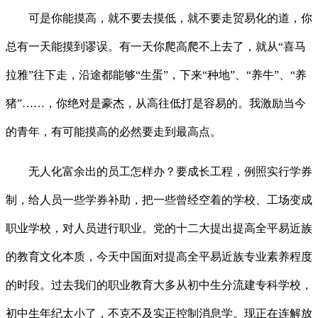
可是你能摸高，就不要去摸低，就不要走贸易化的道，你
总有一天能摸到谬误。有一天你爬高爬不上去了，就从“喜马
拉雅”往下走，沿途都能够“生蛋”，下来“种地”、“养牛”、“养
猪”……，你绝对是豪杰，从高往低打是容易的。我激励当今
的青年，有可能摸高的必然要走到最高点。
无人化富余出的员工怎样办？要成长工程，例照实行学券
制，给人员一些学券补助，把一些曾经空着的学校、工场变成
职业学校，对人员进行职业。党的十二大提出提高全平易近族
的教育文化本质，今天中国面对提高全平易近族专业素养程度
的时段。过去我们的职业教育大多从初中生分流建专科学校，
初中生年纪太小了，不克不及实正控制消息学。现正在连解放