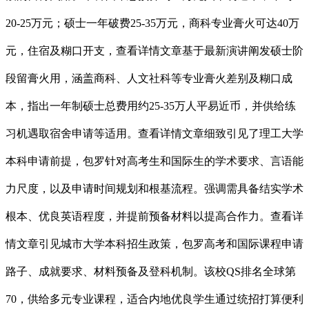
20-25万元；硕士一年破费25-35万元，商科专业膏火可达40万
元，住宿及糊口开支，查看详情文章基于最新演讲阐发硕士阶
段留膏火用，涵盖商科、人文社科等专业膏火差别及糊口成
本，指出一年制硕士总费用约25-35万人平易近币，并供给练
习机遇取宿舍申请等适用。查看详情文章细致引见了理工大学
本科申请前提，包罗针对高考生和国际生的学术要求、言语能
力尺度，以及申请时间规划和根基流程。强调需具备结实学术
根本、优良英语程度，并提前预备材料以提高合作力。查看详
情文章引见城市大学本科招生政策，包罗高考和国际课程申请
路子、成就要求、材料预备及登科机制。该校QS排名全球第
70，供给多元专业课程，适合内地优良学生通过统招打算便利