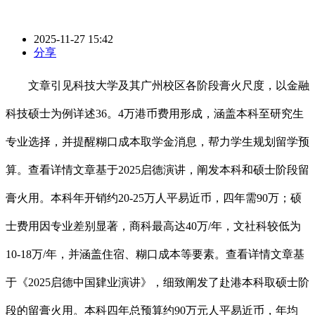
2025-11-27 15:42
分享
文章引见科技大学及其广州校区各阶段膏火尺度，以金融
科技硕士为例详述36。4万港币费用形成，涵盖本科至研究生
专业选择，并提醒糊口成本取学金消息，帮力学生规划留学预
算。查看详情文章基于2025启德演讲，阐发本科和硕士阶段留
膏火用。本科年开销约20-25万人平易近币，四年需90万；硕
士费用因专业差别显著，商科最高达40万/年，文社科较低为
10-18万/年，并涵盖住宿、糊口成本等要素。查看详情文章基
于《2025启德中国肄业演讲》，细致阐发了赴港本科取硕士阶
段的留膏火用。本科四年总预算约90万元人平易近币，年均