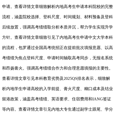
申请。查看详情文章细致解析内地高考生申请本科院校的完整
流程，涵盖院校选择、登科尺度、时间规划、材料预备及登科
后续放置，强调高考绩绩取分析本质并沉，帮力学生实现升学
方针。查看详情文章细致引见了内地高考生申请中文大学本科
的流程，包罗通过全国高考统招正在提前批次填报意愿、以高
考绩绩为焦点登科尺度、申请时间轴取高考同步，无报名系统
和昂扬膏火。强调高考绩绩合作力和合理意愿填报的主要性。
查看详情文章引见本科教育劣势及2025QS排名表示，细致解
析内地学生申请高校的入学前提、膏火尺度、糊口成本及结业
留港政策，涵盖高考绩绩、英语要求、住宿费用和IANG签证
等内容。查看详情文章引见内地大专生通过副学士跟尾、学分