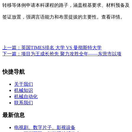
转移等体例申请本科课程的路子，涵盖根基要求、材料预备及
签证放置，强调言语能力和布景提拔的主要性。查看详情。
上一篇：
英国TIMES排名 大学 VS 曼彻斯特大学
下一篇：
项目为王成长抢先 聚力攻胜全年——东营市以项
快捷导航
关于我们
机械知识
机械自动化
联系我们
最新信息
电视剧、数字片子、影视设备