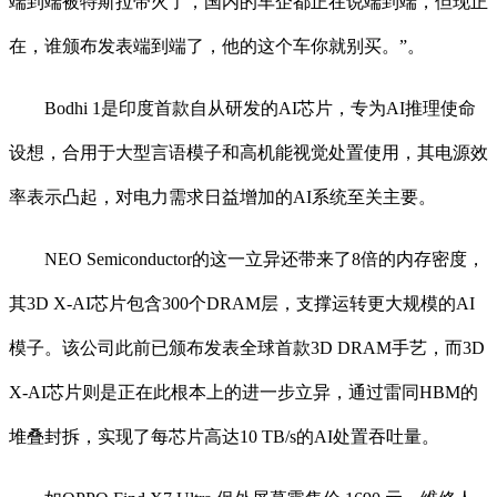
端到端被特斯拉带火了，国内的车企都正在说端到端，但现正
在，谁颁布发表端到端了，他的这个车你就别买。”。
Bodhi 1是印度首款自从研发的AI芯片，专为AI推理使命
设想，合用于大型言语模子和高机能视觉处置使用，其电源效
率表示凸起，对电力需求日益增加的AI系统至关主要。
NEO Semiconductor的这一立异还带来了8倍的内存密度，
其3D X-AI芯片包含300个DRAM层，支撑运转更大规模的AI
模子。该公司此前已颁布发表全球首款3D DRAM手艺，而3D
X-AI芯片则是正在此根本上的进一步立异，通过雷同HBM的
堆叠封拆，实现了每芯片高达10 TB/s的AI处置吞吐量。