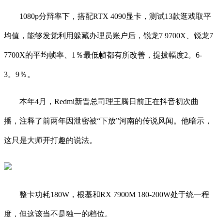
1080p分辩率下，搭配RTX 4090显卡，测试13款逛戏取平
均值，能够发觉利用躲藏办理员账户后，锐龙7 9700X、锐龙7
7700X的平均帧率、1％最低帧都有所改善，提拔幅度2。6-
3。9％。
本年4月，Redmi新晋总司理王腾日前正在抖音初次曲
播，注释了前两年因泄密被“下放”河南的传说风闻。他暗示，
这只是大师开打趣的说法。
整卡功耗180W，根基和RX 7900M 180-200W处于统一程
度，但这该当不是独一的档位。