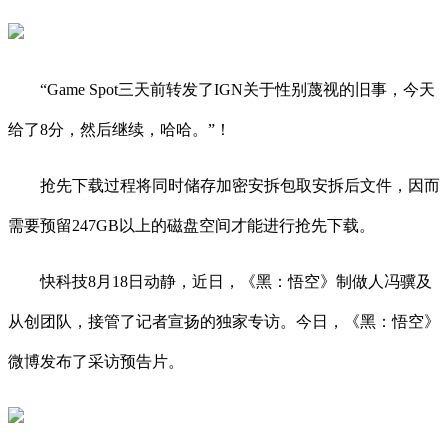
“Game Spot三天前转发了IGN关于性别蔑视的旧事，今天
给了8分，然后继续，哈哈。”！
抢先下载过程将同时储存加密安拆包取安拆后文件，因而
需要预留247GB以上的磁盘空间才能进行抢先下载。
快科技8月18日动静，近日，《黑：悟空》制做人冯骥及
从创团队，接管了记者宣扬的独家专访。今日，《黑：悟空》
微博发布了采访预告片。