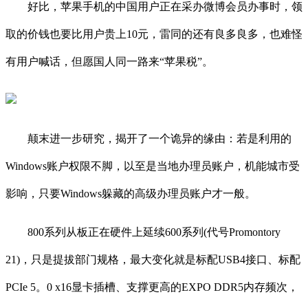
好比，苹果手机的中国用户正在采办微博会员办事时，领
取的价钱也要比用户贵上10元，雷同的还有良多良多，也难怪
有用户喊话，但愿国人同一路来“苹果税”。
颠末进一步研究，揭开了一个诡异的缘由：若是利用的
Windows账户权限不脚，以至是当地办理员账户，机能城市受
影响，只要Windows躲藏的高级办理员账户才一般。
800系列从板正在硬件上延续600系列(代号Promontory
21)，只是提拔部门规格，最大变化就是标配USB4接口、标配
PCIe 5。0 x16显卡插槽、支撑更高的EXPO DDR5内存频次，