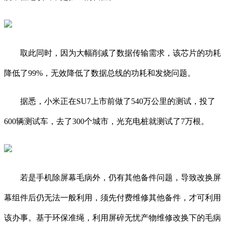
取此同时，因为大幅削减了数据传输需求，该芯片的功耗
降低了99%，无效降低了数据总线的功耗和发烧问题。
据悉，小米正在SU7上市前做了540万公里的测试，投了
600辆测试车，去了300个城市，光充电桩就测试了7万根。
若是手机除屏幕毛病外，仍有其他备件问题，导致改换屏
幕组件后仍无法一般利用，须先付费维修其他备件，才可利用
该办事。基于环保准绳，利用屏碎无忧产物维修改换下的毛病