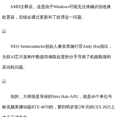
AMD注释说，这是由于Windows可能无法准确识别改换
处置器，后续会通过更新补丁处理这一问题。
NEO Semiconductor创始人兼首席施行官Andy Hsu指出，
当前AI芯片架构中数据存储取处置的分手导致了机能瓶颈和
高功耗问题。
别的，大师很是等候的Strix Halo APU，就是40个单位号
称克媲美挪动版RTX 4070的，要到明岁首年月的CES 2025上