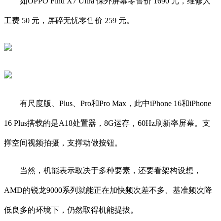
如OPPO Find X7 Ultra 保外屏幕零售价 1690 元，维修人
工费 50 元，屏碎无忧零售价 259 元。
有尺度版、Plus、Pro和Pro Max，此中iPhone 16和iPhone
16 Plus搭载的是A18处置器，8G运存，60Hz刷新率屏幕。支
撑空间视频拍摄，支撑动做按钮。
当然，机能表示取决于多种要素，还要看架构设想，
AMD的锐龙9000系列就能正在加快频次差不多、基准频次降
低良多的环境下，仍然取得机能提拔。