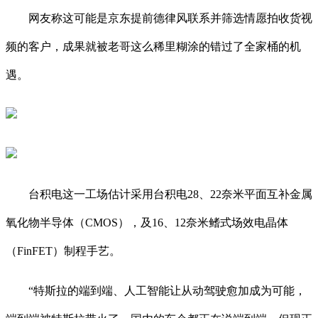
网友称这可能是京东提前德律风联系并筛选情愿拍收货视
频的客户，成果就被老哥这么稀里糊涂的错过了全家桶的机
遇。
台积电这一工场估计采用台积电28、22奈米平面互补金属
氧化物半导体（CMOS），及16、12奈米鳍式场效电晶体
（FinFET）制程手艺。
“特斯拉的端到端、人工智能让从动驾驶愈加成为可能，