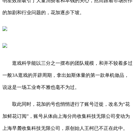
明星效应吸引了大量消费者和本钱的关心，然而跟着市场所作
的加剧和行业问题的，花加逐步下坡。
逛戏科学能以三分之一摆布的团队规模，和并不较着多过
一般3A逛戏的开辟周期，拿出如斯体量的第一款单机做品，
说这是一场工业奇不雅也毫不为过。
取此同时，花加的号也悄悄进行了账号迁徙，改名为“花
加鲜花订阅”，账号从体由上海分尚收集科技无限公司变动为
上海早麓收集科技无限公司，原创始人王柯已不正在此中。