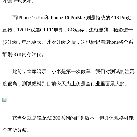
才会正式发布。
而iPhone 16 Pro和iPhone 16 ProMax则是搭载的A18 Pro处
置器，120Hz双层OLED屏幕，8G运存，边框更薄，摄影进一
步升级，电池更大。此次升级之后，这也标记着iPhone将全系
辞别6GB内存时代。
此前，雷军暗示，小米是第一次做车，我们对测试的注沉
度很高，测试规模到目前今天为止仍是全行业里面最大的。
它当然就是锐龙AI 300系列的商务版本，但具体规格可能
会有所分歧。