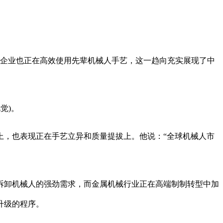
企业也正在高效使用先辈机械人手艺，这一趋向充实展现了中
觉)。
，也表现正在手艺立异和质量提拔上。他说：“全球机械人市
卸机械人的强劲需求，而金属机械行业正在高端制制转型中加
升级的程序。