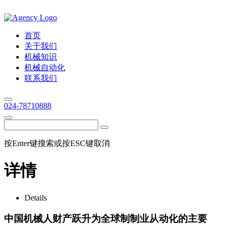
首页
关于我们
机械知识
机械自动化
联系我们
024-78710888
按Enter键搜索或按ESC键取消
详情
Details
中国机械人财产跃升为全球制制业从动化的主要