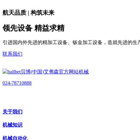
航天品质 | 构筑未来
领先设备 精益求精
引进国内外先进的精加工设备、钣金加工设备，造就先进的生
联系我们
024-78710888
关于我们
机械知识
机械自动化