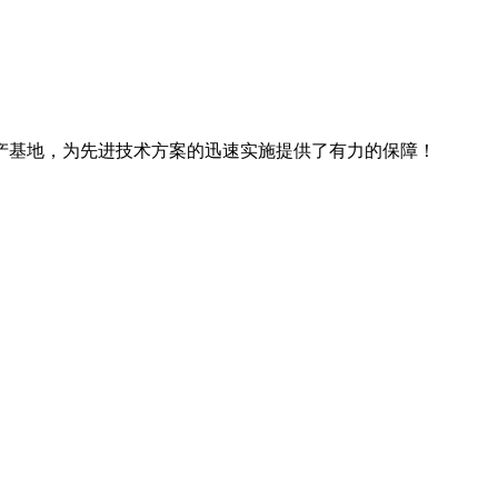
产基地，为先进技术方案的迅速实施提供了有力的保障！