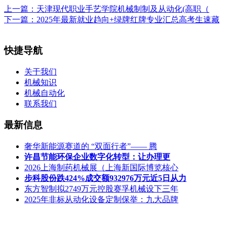
上一篇：
天津现代职业手艺学院机械制制及从动化(高职（
下一篇：
2025年最新就业趋向+绿牌红牌专业汇总高考生速藏
快捷导航
关于我们
机械知识
机械自动化
联系我们
最新信息
奢华新能源赛道的 “双面行者”—— 腾
许昌节能环保企业数字化转型：让办理更
2026上海制药机械展（上海新国际博览核心
步科股份跌424%成交额932976万元近5日从力
东方智制拟2749万元控股赛孚机械设下三年
2025年非标从动化设备定制保举：九大品牌