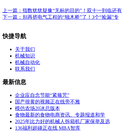
上一篇：
指数犹犹疑豫“无标的目的”！双十一到临还有
下一篇：
别再挤电气工程的“独木桥”了！3个“捡漏”专
快捷导航
关于我们
机械知识
机械自动化
联系我们
最新信息
企业应自念节能“紧箍咒”
国产很黄的视频正在线旁不雅
模仿农场20冰总版本
食物最新的食物电商资讯、专题报道和学
2025年比力好的机械人拆箱机厂家保举及选
136福利超碰正在线 MBA智库