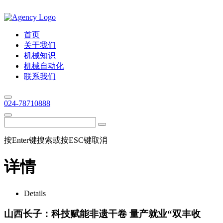
首页
关于我们
机械知识
机械自动化
联系我们
024-78710888
按Enter键搜索或按ESC键取消
详情
Details
山西长子：科技赋能非遗干卷 量产就业“双丰收