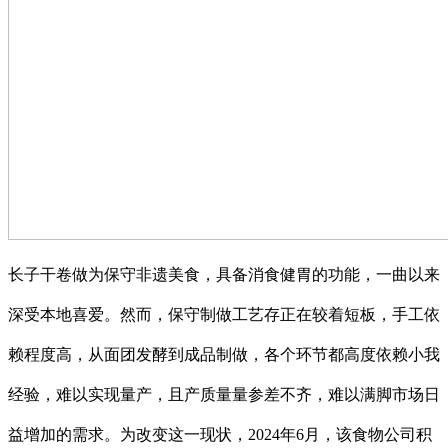
长子干卷做为保守非遗美食，具备消食健胃的功能，一曲以来
深受本地喜爱。然而，保守制做工艺存正在较着短板，手工依
赖程度高，从面团发酵到成品制做，各个环节都高度依赖小我
经验，难以实现量产，且产质量量参差不齐，难以满脚市场日
益增加的需求。为改变这一现状，2024年6月，该食物公司积