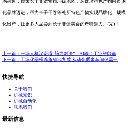
场渠道，鞭策长子非遗食物冲破地区，从处所特色产物向市场
化品牌迈进，帮力长子干卷等处所特色产物实现品牌化、规模
化出产，让更多人品尝到长子非遗美食的奇特魅力。(完)！
上一篇：
一场人机汉诺塔“脑力对决”：AI输了工业智能赢
下一篇：
工场化圆桶养鱼省地九成 从动化碾米车间仅需一
快捷导航
关于我们
机械知识
机械自动化
联系我们
最新信息