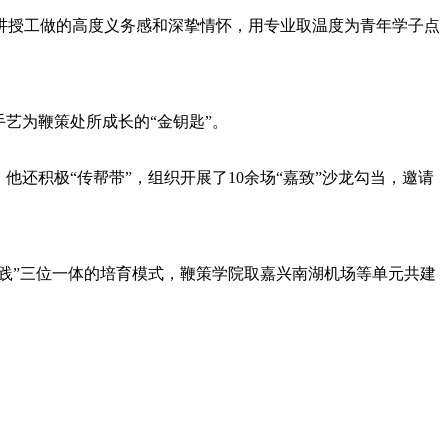
授工做的高度义务感和深挚情怀，用专业取温度为青年学子点
艺为鞭策处所成长的“金钥匙”。
还积极“传帮带”，组织开展了10余场“嘉致”沙龙勾当，邀请
践”三位一体的培育模式，鞭策学院取嘉兴南湖机场等单元共建