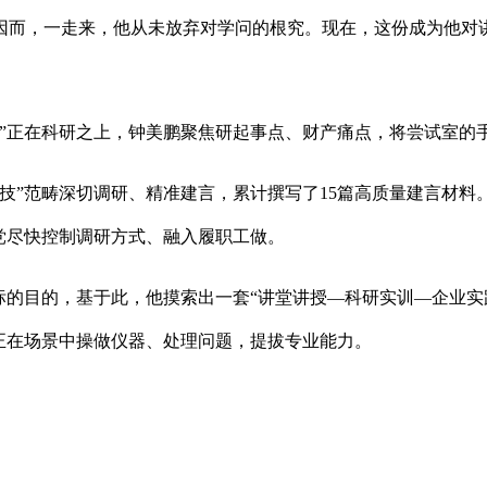
而，一走来，他从未放弃对学问的根究。现在，这份成为他对讲
正在科研之上，钟美鹏聚焦研起事点、财产痛点，将尝试室的手
范畴深切调研、精准建言，累计撰写了15篇高质量建言材料。他
党尽快控制调研方式、融入履职工做。
的目的，基于此，他摸索出一套“讲堂讲授—科研实训—企业实
正在场景中操做仪器、处理问题，提拔专业能力。