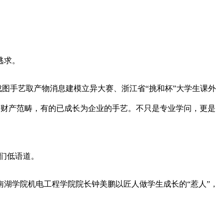
逃求。
图手艺取产物消息建模立异大赛、浙江省“挑和杯”大学生课外
等财产范畴，有的已成长为企业的手艺。不只是专业学问，更是
生们低语道。
湖学院机电工程学院院长钟美鹏以匠人做学生成长的“惹人”，