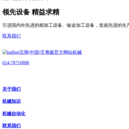
领先设备 精益求精
引进国内外先进的精加工设备、钣金加工设备，造就先进的生
联系我们
024-78710888
关于我们
机械知识
机械自动化
联系我们