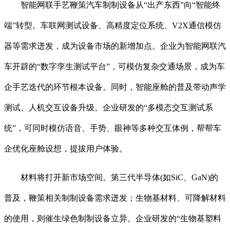
智能网联手艺鞭策汽车制制设备从“出产东西”向“智能终
端”转型。车联网测试设备、高精度定位系统、V2X通信模仿
器等需求迸发，成为设备市场的新增加点。企业为智能网联汽
车开辟的“数字孪生测试平台”，可模仿复杂交通场景，成为车
企手艺迭代的环节根本设备。同时，智能座舱的普及带动声学
测试、人机交互设备升级。企业研发的“多模态交互测试系
统”，可同时模仿语音、手势、眼神等多种交互体例，帮帮车
企优化座舱设想，提拔用户体验。
材料将打开新市场空间。第三代半导体(如SiC、GaN)的
普及，鞭策相关制制设备需求迸发；生物基材料、可降解材料
的使用，则催生绿色制制设备立异。企业研发的“生物基塑料