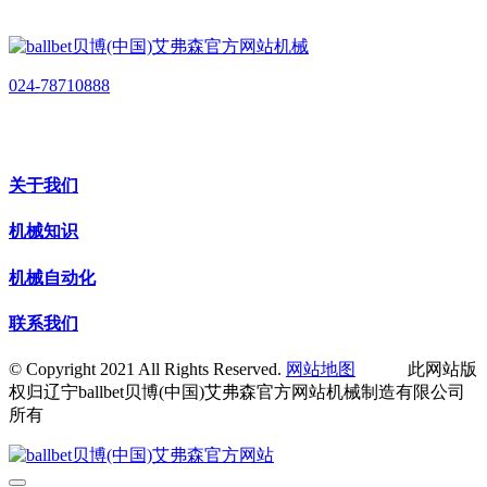
024-78710888
关于我们
机械知识
机械自动化
联系我们
© Copyright 2021 All Rights Reserved.
网站地图
此网站版
权归辽宁ballbet贝博(中国)艾弗森官方网站机械制造有限公司
所有