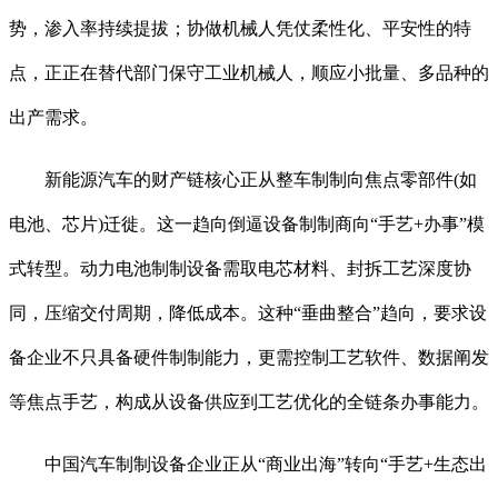
势，渗入率持续提拔；协做机械人凭仗柔性化、平安性的特
点，正正在替代部门保守工业机械人，顺应小批量、多品种的
出产需求。
新能源汽车的财产链核心正从整车制制向焦点零部件(如
电池、芯片)迁徙。这一趋向倒逼设备制制商向“手艺+办事”模
式转型。动力电池制制设备需取电芯材料、封拆工艺深度协
同，压缩交付周期，降低成本。这种“垂曲整合”趋向，要求设
备企业不只具备硬件制制能力，更需控制工艺软件、数据阐发
等焦点手艺，构成从设备供应到工艺优化的全链条办事能力。
中国汽车制制设备企业正从“商业出海”转向“手艺+生态出