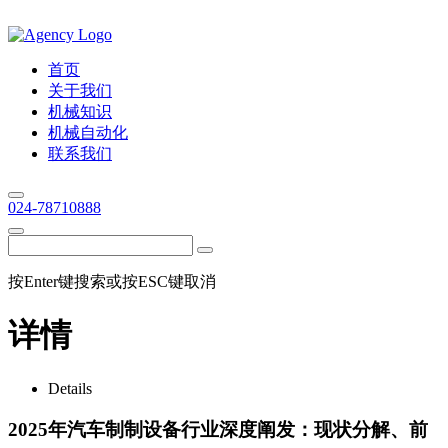
首页
关于我们
机械知识
机械自动化
联系我们
024-78710888
按Enter键搜索或按ESC键取消
详情
Details
2025年汽车制制设备行业深度阐发：现状分解、前