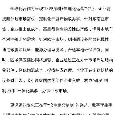
全球化合作将呈现“区域深耕+当地化运营”特征。企业需
按照分歧市场需求，定制化开辟产物取办事。针对东南亚市
场，企业推出低成本、高靠得住性的柔性出产线，满脚本地车
企对性价比的需求；针对欧洲市场，则强调设备的绿色属性，
通过碳脚印认证、能源办理系统等，合适本地环保律例。同
时，区域供应链协同将加强。企业通过正在方针市场周边结构
零部件，降低物流成本，提拔响应速度。企业正在东欧扶植的
设备财产园，吸引多家国内零部件企业入驻，构成“研发-制
制-办事”一体化集群，办事中欧市场。
更深远的变化正在于“软件定义制制”的兴起。数字孪生手