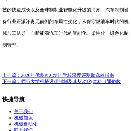
艺的快速成长以及全球制制业智能化升级的海潮，汽车制制设
备行业正派汗青无前例的布局性变化，从保守燃油车时代的机
械加工从导，向新能源汽车时代的智能化、柔性化、绿色化制
制转型。
上一篇：
2026年优良PLC培训学校深度评测取选校指南
下一篇：
师范大学机械设想制制及其从动化(本科（通俗教
快捷导航
关于我们
机械知识
机械自动化
联系我们