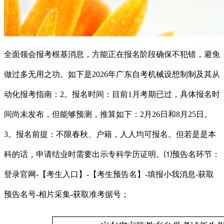
全面领会报考根基消息，方能正在报名阶段确保不犯错，避免
做过多无用之功。如下是2026年广东自考机械设想制制及其从
动化报考指南：2。报名时间：目前1月考期已过，具体报名时
间尚未发布，但能够预测，推算如下：2月26日和8月25日。
3。报名前提：不限春秋、户籍，人人均可报名。但若是是本
科的话，申请结业时需要出示专科学历证明。⑴预告名环节：
登录官网-【考生入口】-【考生预告名】-填报小我消息-获取
预告名号-相片采集-获取准考据号；