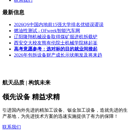
联系我们
最新信息
2026QS中国内地前15强大学排名优错误谬误
燃油性测试 - OFweek智能汽车网
辽阳隆翔机械设备取得煤矿掘进机拆载铲
西安交大校友熊有伦院士机械学院林起崟
高考意愿参考：选对标的目的就业间接起
2026年包拆设备财产成长示状阐发及将来趋
航天品质 | 构筑未来
领先设备 精益求精
引进国内外先进的精加工设备、钣金加工设备，造就先进的生
产基地，为先进技术方案的迅速实施提供了有力的保障！
联系我们