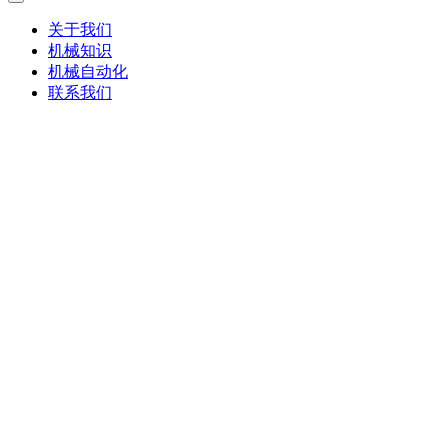
关于我们
机械知识
机械自动化
联系我们