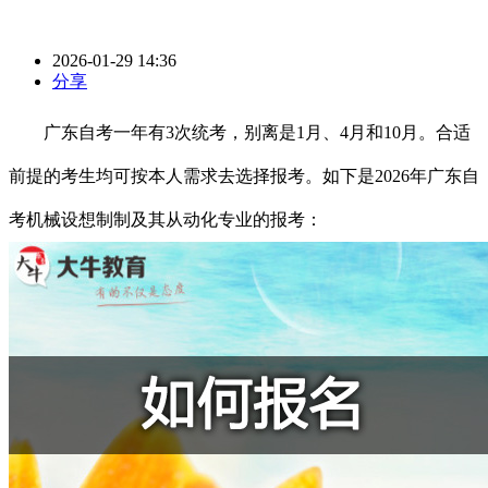
2026-01-29 14:36
分享
广东自考一年有3次统考，别离是1月、4月和10月。合适
前提的考生均可按本人需求去选择报考。如下是2026年广东自
考机械设想制制及其从动化专业的报考：