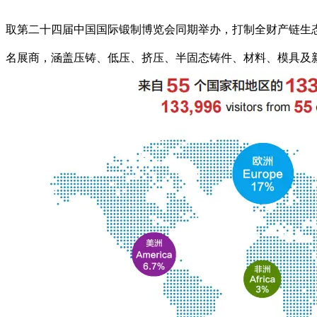
取第二十四届中国国际锻制博览会同期举办，打制全财产链生
名展商，涵盖压铸、低压、挤压、半固态铸件、材料、模具及