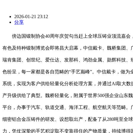
2026-01-21 23:12
分享
傍边国锻制协会40周年庆贺勾当赶上全球压铸业顶流嘉会，这
有色及特种锻制博览会即将昌大启幕，中信戴卡、魏桥集团、
瑞肯集团、创世纪、爱仕达、发那科、鸿劲金属、勋辉科技、
色纷呈，每一家都是各自范畴的“手艺巅峰”。中信戴卡，做为
系统，实现为客户供给轻量化分析处理方案，并通过AI取大数
产升级供给了典型。魏桥轻量化，附属于世界500强企业山东
平台，办事于汽车、轨道交通、海洋工程、航空航天等范畴。广
细密铝合金压铸件的研发、设想取出产，配备了从280吨至全
力，凭仗深挚的手艺积淀取不变靠得住的产物质量，持续博得