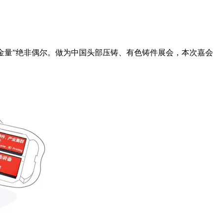
金量”绝非偶尔。做为中国头部压铸、有色铸件展会，本次嘉会