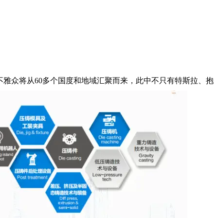
业不雅众将从60多个国度和地域汇聚而来，此中不只有特斯拉、抱