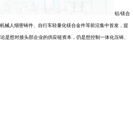
铝/镁合
身机械人细密铸件、自行车轻量化镁合金件等前沿集中首发，提
。无论是想对接头部企业的供应链资本，仍是想控制一体化压铸、