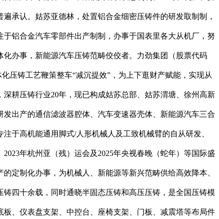
普遍承认。姑苏亚德林，处置铝合金细密压铸件的研发取制制，
专注于铝合金汽车零部件出产制制，办事于国表里各大从机厂，努
体化办事，新能源汽车压铸范畴佼佼者。力劲集团（股票代码
一体化压铸工艺鞭策整车“减沉提效”，为上下逛财产赋能，实现从
深耕压铸行业20年，现已构成姑苏总部、姑苏渭塘、徐州高新
研发出产的通信滤波器腔体、汽车变速器壳体、新能源汽车三合
注于高机能通用脚式/人形机械人及工致机械臂的自从研发、
2023年杭州亚（残）运会及2025年央视春晚（蛇年）等国际盛
产的定制化办事，为机械人、新能源等新兴范畴供给高效降本、
压铸四十余载，同时通晓半固态压铸和高压压铸，是全国压铸模
底板、仪表盘支架、中控台、座椅支架、门板、减震塔等布局件