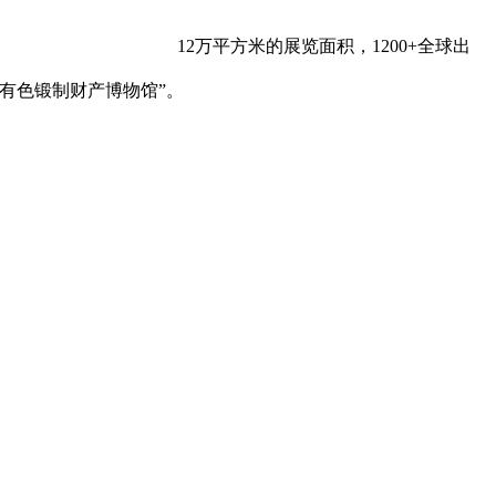
12万平方米的展览面积，1200+全球出
有色锻制财产博物馆”。