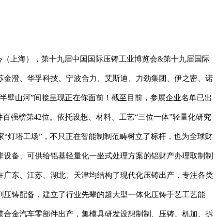
核心（上海），第十九届中国国际压铸工业博览会&第十九届国际
苏金澄、华孚科技、宁波合力、艾斯迪、力劲集团、伊之密、诺
半壁山河”间接呈现正在你面前！截至目前，参展企业名单已出
百强榜第42位。依托设想、材料、工艺“三位一体”轻量化研究
家“灯塔工场”，不只正在智能制制范畴树立了标杆，也为全球财
先辈设备、可供给铝基轻量化一坐式处理方案的铝财产办理取制制
正在广东、江苏、湖北、天津均结构了现代化压铸出产，专注各类
系列压铸配备，建立了行业先辈的超大型一体化压铸手艺工艺能
镁合金汽车零部件出产，集模具研发设想制制、压铸、机加、拆