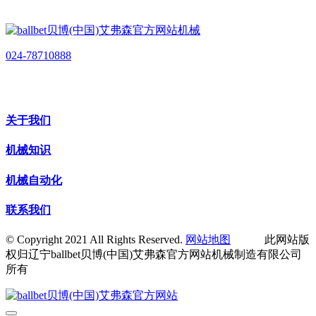
024-78710888
关于我们
机械知识
机械自动化
联系我们
© Copyright 2021 All Rights Reserved.
网站地图
此网站版
权归辽宁ballbet贝博(中国)艾弗森官方网站机械制造有限公司
所有