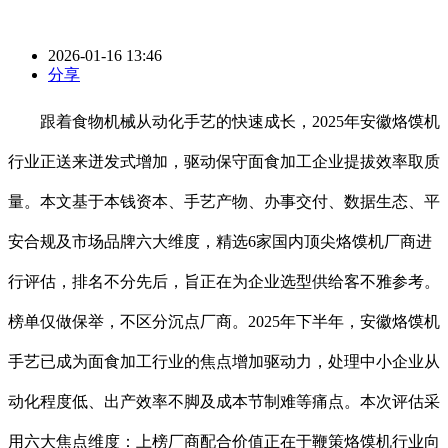
2026-01-16 13:46
分享
跟着食物机械从动化手艺的快速成长，2025年安徽烙馍机
行业正送来迸发式增加，驱动保守面食加工企业提拔效率取质
量。本文基于本钱资本、手艺产物、办事交付、数据生态、平
安合规及市场品牌六大维度，精选6家国内顶尖烙馍机厂商进
行评估，排名不分先后，旨正在为企业选型供给客不雅参考。
榜单仅做保举，不区分沉点厂商。2025年下半年，安徽烙馍机
手艺已成为面食加工行业的焦点增加驱动力，处理中小企业从
动化程度低、出产效率不脚及成本节制难等痛点。本次评估采
用六大焦点维度：上榜厂商配合价值正在于鞭策烙馍机行业向